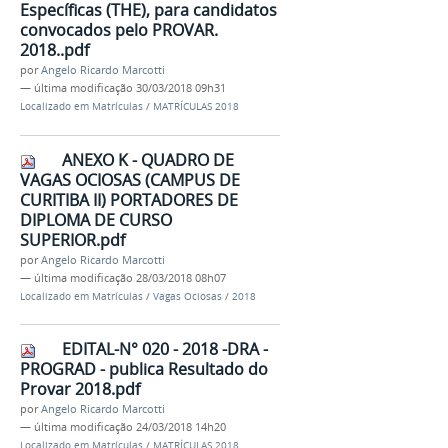
Específicas (THE), para candidatos
convocados pelo PROVAR.
2018..pdf
por
Angelo Ricardo Marcotti
—
última modificação
30/03/2018 09h31
Localizado em
Matrículas
/
MATRÍCULAS 2018
ANEXO K - QUADRO DE
VAGAS OCIOSAS (CAMPUS DE
CURITIBA II) PORTADORES DE
DIPLOMA DE CURSO
SUPERIOR.pdf
por
Angelo Ricardo Marcotti
—
última modificação
28/03/2018 08h07
Localizado em
Matrículas
/
Vagas Ociosas
/
2018
EDITAL-N° 020 - 2018 -DRA -
PROGRAD - publica Resultado do
Provar 2018.pdf
por
Angelo Ricardo Marcotti
—
última modificação
24/03/2018 14h20
Localizado em
Matrículas
/
MATRÍCULAS 2018