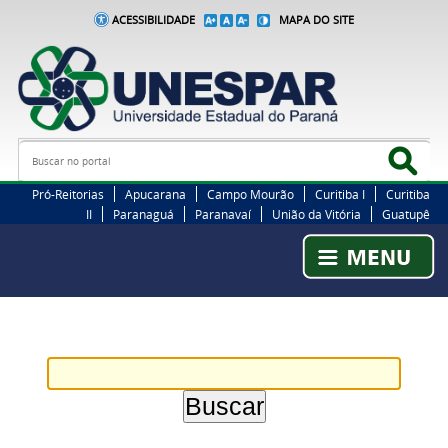
ACESSIBILIDADE
MAPA DO SITE
Busca
Bus
Pró-Reitorias
Apucarana
Campo Mourão
Curitiba I
Curitiba
II
Paranaguá
Paranavaí
União da Vitória
Guatupê