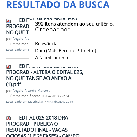
RESULTADO DA BUSCA
EDITAL-N°-029_2018 -DRA-
392
itens atendem ao seu critério.
PROGRAD - ALTERA O EDITAL 028,
Ordenar por
NO QUE TANGE AO ANEXO A .pdf
por
Angelo Ricardo Marcotti
Relevância
—
última modificação
12/04/2018 19h38
Data (mais Recente Primeiro)
Localizado em
Matrículas
/
MATRÍCULAS 2018
Alfabeticamente
EDITAL-N°-026_2018 -DRA-
PROGRAD - ALTERA O EDITAL 025,
NO QUE TANGE AO ANEXO A
(1).pdf
por
Angelo Ricardo Marcotti
—
última modificação
10/04/2018 22h34
Localizado em
Matrículas
/
MATRÍCULAS 2018
EDITAL 025-2018 DRA-
PROGRAD - PUBLICA O
RESULTADO FINAL - VAGAS
OCIOSAS (1 E 2ª FASES) - CAMPO