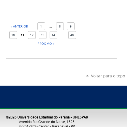
« ANTERIOR
1
...
8
9
10
11
12
13
14
...
40
PRÓXIMO »
Voltar para o topo
©2026 Universidade Estadual do Paraná - UNESPAR
Avenida Rio Grande do Norte, 1525
87701-020 - Centro - Paranavaí - PR