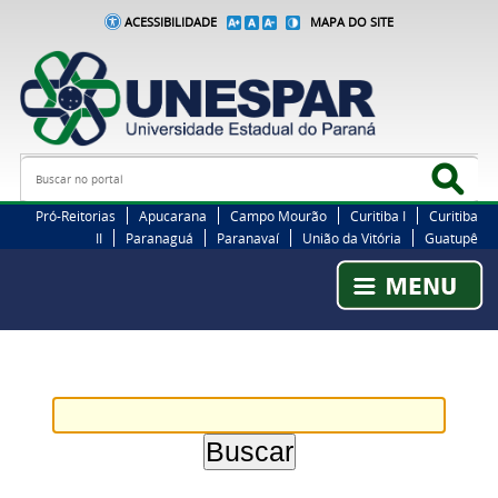
ACESSIBILIDADE
MAPA DO SITE
Busca
Bus
Pró-Reitorias
Apucarana
Campo Mourão
Curitiba I
Curitiba
II
Paranaguá
Paranavaí
União da Vitória
Guatupê