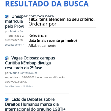
RESULTADO DA BUSCA
Unespar convoca para
1802
itens atendem ao seu critério.
matrícula candidatos aprovados
Ordenar por
pelo Provar 2021-02
por
Marina Santos Daum
Relevância
—
publicado
24/06/2021
—
última modificação
data (mais recente primeiro)
05/07/2022 08h30
Alfabeticamente
Localizado em
Notícias
Vagas Ociosas: campus
Curitiba I/Embap divulga
resultado da 2ª fase
por
Marina Santos Daum
—
publicado
24/06/2021
—
última modificação
05/07/2022 08h30
Localizado em
Notícias
Ciclo de Debates sobre
Direitos Humanos marca dia
internacional do orgulho LGBTI+