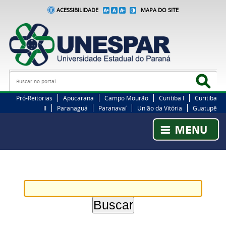
ACESSIBILIDADE
MAPA DO SITE
Busca
Bus
Pró-Reitorias
Apucarana
Campo Mourão
Curitiba I
Curitiba
II
Paranaguá
Paranavaí
União da Vitória
Guatupê