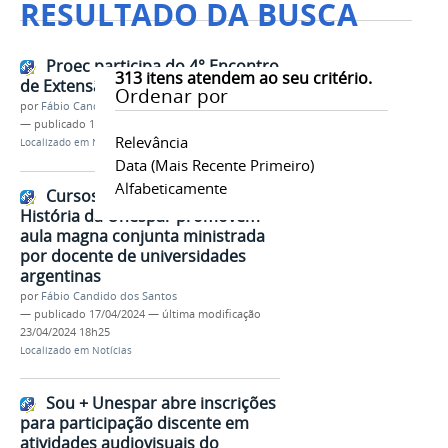
RESULTADO DA BUSCA
Proec participa do 4° Encontro
313
itens atendem ao seu critério.
de Extensão da Abruem
Ordenar por
por
Fábio Candido dos Santos
—
publicado
18/04/2024
Relevância
Localizado em
Notícias
Data (mais Recente Primeiro)
Alfabeticamente
Cursos de graduação e pós em
História da Unespar promovem
aula magna conjunta ministrada
por docente de universidades
argentinas
por
Fábio Candido dos Santos
—
publicado
17/04/2024
—
última modificação
23/04/2024 18h25
Localizado em
Notícias
Sou + Unespar abre inscrições
para participação discente em
atividades audiovisuais do