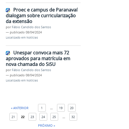
Proec e campus de Paranavaí
dialogam sobre curricularização
da extensão
por
Fábio Candido dos Santos
—
publicado
08/04/2024
Localizado em
Notícias
Unespar convoca mais 72
aprovados para matrícula em
nova chamada do SiSU
por
Fábio Candido dos Santos
—
publicado
08/04/2024
Localizado em
Notícias
« ANTERIOR
1
...
19
20
21
22
23
24
25
...
32
PRÓXIMO »