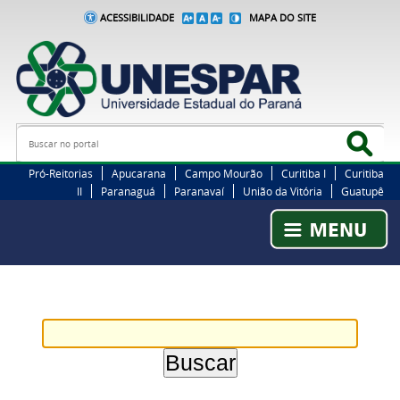
ACESSIBILIDADE
MAPA DO SITE
Busca
Bus
Pró-Reitorias
Apucarana
Campo Mourão
Curitiba I
Curitiba
II
Paranaguá
Paranavaí
União da Vitória
Guatupê