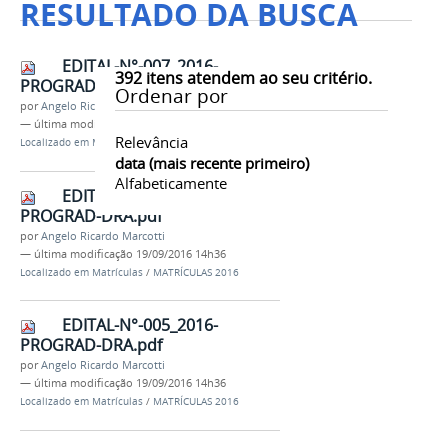
RESULTADO DA BUSCA
EDITAL-N°-007_2016-
392
itens atendem ao seu critério.
PROGRAD-DRA.pdf
Ordenar por
por
Angelo Ricardo Marcotti
—
última modificação
19/09/2016 14h37
Relevância
Localizado em
Matrículas
/
MATRÍCULAS 2016
data (mais recente primeiro)
Alfabeticamente
EDITAL-N°-006_2016-
PROGRAD-DRA.pdf
por
Angelo Ricardo Marcotti
—
última modificação
19/09/2016 14h36
Localizado em
Matrículas
/
MATRÍCULAS 2016
EDITAL-N°-005_2016-
PROGRAD-DRA.pdf
por
Angelo Ricardo Marcotti
—
última modificação
19/09/2016 14h36
Localizado em
Matrículas
/
MATRÍCULAS 2016