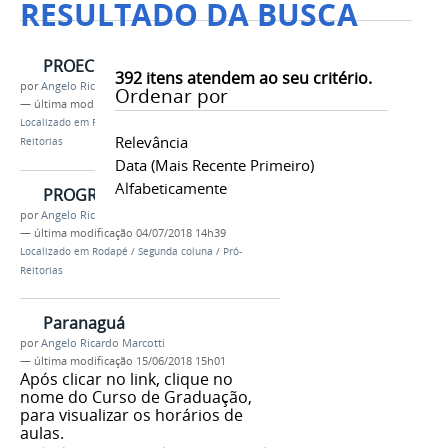
RESULTADO DA BUSCA
PROEC
392
itens atendem ao seu critério.
por
Angelo Ricardo Marcotti
Ordenar por
—
última modificação
04/07/2018 14h40
Localizado em
Rodapé
/
Segunda coluna
/
Pró-
Relevância
Reitorias
Data (mais Recente Primeiro)
Alfabeticamente
PROGRAD
por
Angelo Ricardo Marcotti
—
última modificação
04/07/2018 14h39
Localizado em
Rodapé
/
Segunda coluna
/
Pró-
Reitorias
Paranaguá
por
Angelo Ricardo Marcotti
—
última modificação
15/06/2018 15h01
Após clicar no link, clique no
nome do Curso de Graduação,
para visualizar os horários de
aulas.