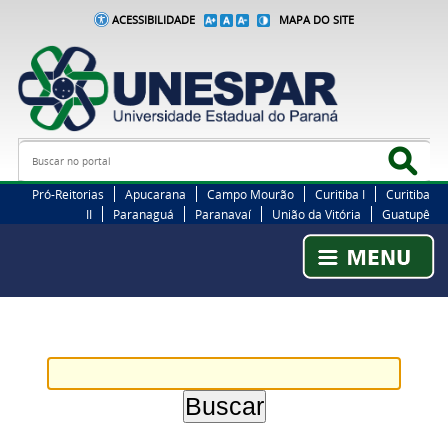
ACESSIBILIDADE
MAPA DO SITE
Busca
Bus
Pró-Reitorias
Apucarana
Campo Mourão
Curitiba I
Curitiba
II
Paranaguá
Paranavaí
União da Vitória
Guatupê