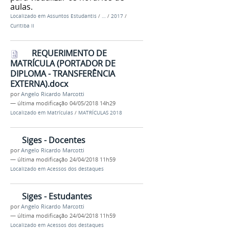
aulas.
Localizado em
Assuntos Estudantis
/
…
/
2017
/
Curitiba II
REQUERIMENTO DE
MATRÍCULA (PORTADOR DE
DIPLOMA - TRANSFERÊNCIA
EXTERNA).docx
por
Angelo Ricardo Marcotti
—
última modificação
04/05/2018 14h29
Localizado em
Matrículas
/
MATRÍCULAS 2018
Siges - Docentes
por
Angelo Ricardo Marcotti
—
última modificação
24/04/2018 11h59
Localizado em
Acessos dos destaques
Siges - Estudantes
por
Angelo Ricardo Marcotti
—
última modificação
24/04/2018 11h59
Localizado em
Acessos dos destaques