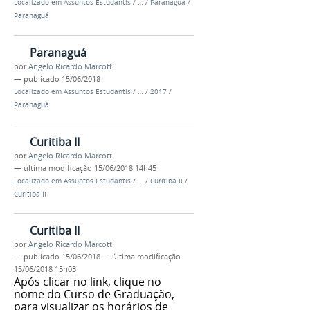
Localizado em
Assuntos Estudantis
/
…
/
Paranaguá
/
Paranaguá
Paranaguá
por
Angelo Ricardo Marcotti
—
publicado
15/06/2018
Localizado em
Assuntos Estudantis
/
…
/
2017
/
Paranaguá
Curitiba II
por
Angelo Ricardo Marcotti
—
última modificação
15/06/2018 14h45
Localizado em
Assuntos Estudantis
/
…
/
Curitiba II
/
Curitiba II
Curitiba II
por
Angelo Ricardo Marcotti
—
publicado
15/06/2018
—
última modificação
15/06/2018 15h03
Após clicar no link, clique no
nome do Curso de Graduação,
para visualizar os horários de