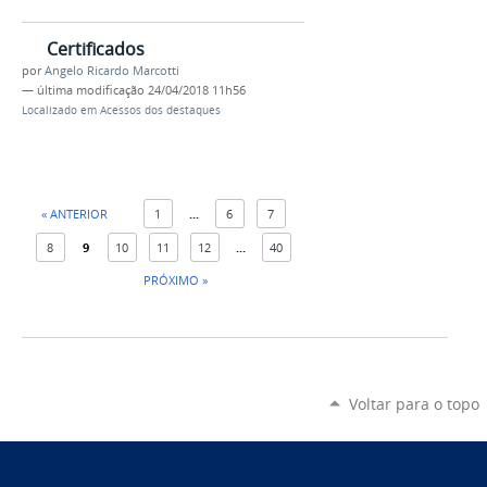
Certificados
por
Angelo Ricardo Marcotti
—
última modificação
24/04/2018 11h56
Localizado em
Acessos dos destaques
« ANTERIOR
1
...
6
7
8
9
10
11
12
...
40
PRÓXIMO »
Voltar para o topo