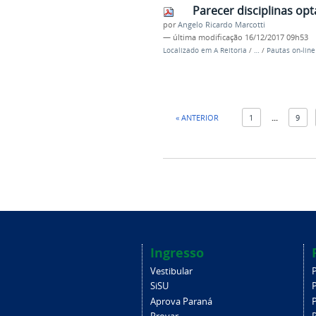
Parecer disciplinas opt
por
Angelo Ricardo Marcotti
—
última modificação
16/12/2017 09h53
Localizado em
A Reitoria
/
…
/
Pautas on-lin
« ANTERIOR
1
...
9
Ingresso
Vestibular
SiSU
Aprova Paraná