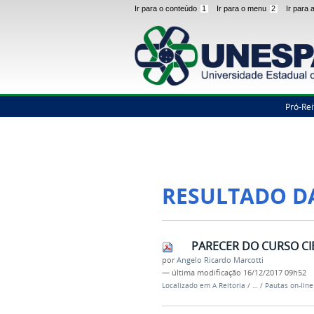
Ir para o conteúdo
1
Ir para o menu
2
Ir para
Pró-Rei
RESULTADO D
PARECER DO CURSO CI
por
Angelo Ricardo Marcotti
—
última modificação
16/12/2017 09h52
Localizado em
A Reitoria
/
…
/
Pautas on-lin