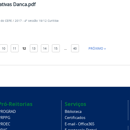
ativas Danca.pdf
e do CEPE
/
2017 - 4ª sessão 19/12 Curitiba
10
11
12
13
14
15
...
40
PRÓXIMO »
Pró-Reitorias
Serviços
PROGRAD
Biblioteca
PRPPG
Certificados
PROEC
E-mail - Office365