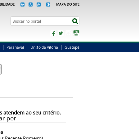
BILIDADE
MAPA DO SITE
Busca
Buscar no portal
Facebook
Twitter
Instagram
YouTube
Paranavaí
União da Vitória
Guatupê
s atendem ao seu critério.
ar por
ia
is Recente Primeiro)