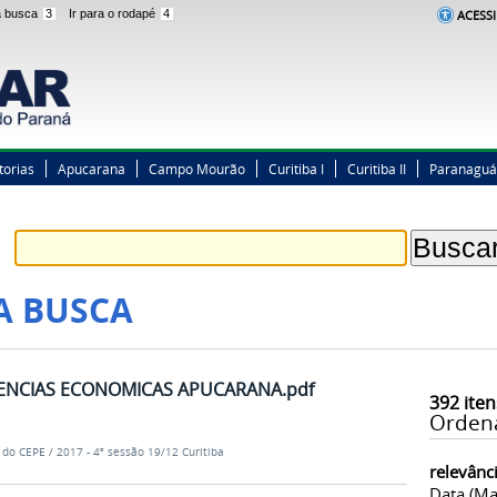
 a busca
3
Ir para o rodapé
4
ACESSI
torias
Apucarana
Campo Mourão
Curitiba I
Curitiba II
Paranaguá
A BUSCA
ENCIAS ECONOMICAS APUCARANA.pdf
392
iten
Orden
e do CEPE
/
2017 - 4ª sessão 19/12 Curitiba
relevânc
Data (ma