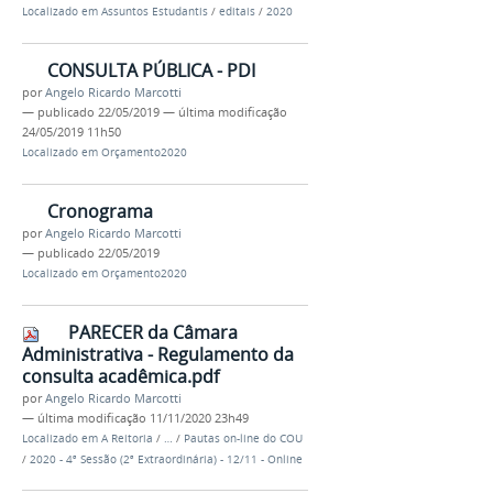
Localizado em
Assuntos Estudantis
/
editais
/
2020
CONSULTA PÚBLICA - PDI
por
Angelo Ricardo Marcotti
—
publicado
22/05/2019
—
última modificação
24/05/2019 11h50
Localizado em
Orçamento2020
Cronograma
por
Angelo Ricardo Marcotti
—
publicado
22/05/2019
Localizado em
Orçamento2020
PARECER da Câmara
Administrativa - Regulamento da
consulta acadêmica.pdf
por
Angelo Ricardo Marcotti
—
última modificação
11/11/2020 23h49
Localizado em
A Reitoria
/
…
/
Pautas on-line do COU
/
2020 - 4ª Sessão (2ª Extraordinária) - 12/11 - Online