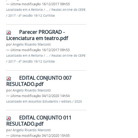
—
última modificação
16/12/2017 09h53
Localizado em
A Reitoria
/
…
/
Pautas on-line do CEPE
/
2017 - 4ª sessão 19/12 Curitiba
Parecer PROGRAD -
Licenciatura em teatro.pdf
por
Angelo Ricardo Marcotti
—
última modificação
16/12/2017 09h53
Localizado em
A Reitoria
/
…
/
Pautas on-line do CEPE
/
2017 - 4ª sessão 19/12 Curitiba
EDITAL CONJUNTO 007
RESULTADO.pdf
por
Angelo Ricardo Marcotti
—
última modificação
04/12/2020 14h54
Localizado em
Assuntos Estudantis
/
editais
/
2020
EDITAL CONJUNTO 011
RESULTADO.pdf
por
Angelo Ricardo Marcotti
—
última modificação
04/12/2020 15h05