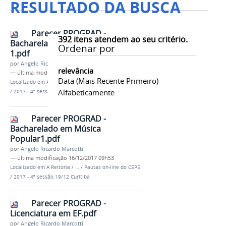
RESULTADO DA BUSCA
Parecer PROGRAD -
392
itens atendem ao seu critério.
Bacharelado em Artes Cênicas
Ordenar por
1.pdf
por
Angelo Ricardo Marcotti
relevância
—
última modificação
16/12/2017 09h53
Data (mais Recente Primeiro)
Localizado em
A Reitoria
/
…
/
Pautas on-line do CEPE
Alfabeticamente
/
2017 - 4ª sessão 19/12 Curitiba
Parecer PROGRAD -
Bacharelado em Música
Popular1.pdf
por
Angelo Ricardo Marcotti
—
última modificação
16/12/2017 09h53
Localizado em
A Reitoria
/
…
/
Pautas on-line do CEPE
/
2017 - 4ª sessão 19/12 Curitiba
Parecer PROGRAD -
Licenciatura em EF.pdf
por
Angelo Ricardo Marcotti