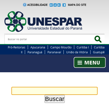
ACESSIBILIDADE
MAPA DO SITE
Busca
Bus
Pró-Reitorias
Apucarana
Campo Mourão
Curitiba I
Curitiba
II
Paranaguá
Paranavaí
União da Vitória
Guatupê