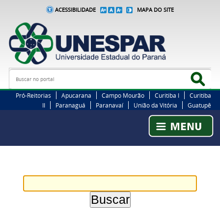
ACESSIBILIDADE
MAPA DO SITE
Busca
Bus
Pró-Reitorias
Apucarana
Campo Mourão
Curitiba I
Curitiba
II
Paranaguá
Paranavaí
União da Vitória
Guatupê