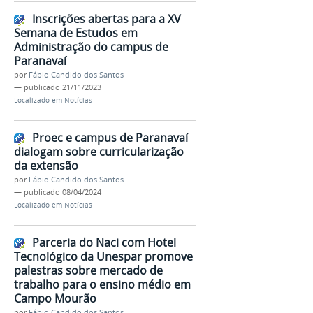
Inscrições abertas para a XV
Semana de Estudos em
Administração do campus de
Paranavaí
por
Fábio Candido dos Santos
—
publicado
21/11/2023
Localizado em
Notícias
Proec e campus de Paranavaí
dialogam sobre curricularização
da extensão
por
Fábio Candido dos Santos
—
publicado
08/04/2024
Localizado em
Notícias
Parceria do Naci com Hotel
Tecnológico da Unespar promove
palestras sobre mercado de
trabalho para o ensino médio em
Campo Mourão
por
Fábio Candido dos Santos