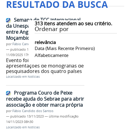
RESULTADO DA BUSCA
Semana de TCC internacional
313
itens atendem ao seu critério.
da Unespar acentua conexões
Ordenar por
entre Angola, Argentina, Brasil e
Moçambique
relevância
por
Fábio Candido dos Santos
Data (mais Recente Primeiro)
—
publicado
11/09/2025
—
última modificação
Alfabeticamente
11/09/2025 17h39
Evento foi marcado por debates e
apresentações de monografias de
pesquisadores dos quatro países
Localizado em
Notícias
Programa Couro de Peixe
recebe ajuda do Sebrae para abrir
associação e obter marca própria
por
Fábio Candido dos Santos
—
publicado
13/11/2023
—
última modificação
14/11/2023 08h30
Localizado em
Notícias