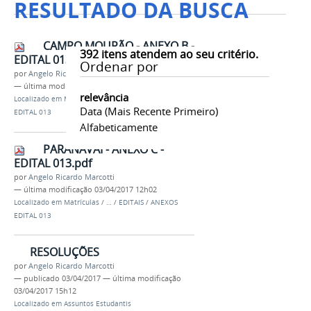
RESULTADO DA BUSCA
CAMPO MOURÃO - ANEXO B -
392
itens atendem ao seu critério.
EDITAL 013.pdf
Ordenar por
por
Angelo Ricardo Marcotti
—
última modificação
03/04/2017 12h02
relevância
Localizado em
Matrículas
/
…
/
EDITAIS
/
ANEXOS
Data (mais Recente Primeiro)
EDITAL 013
Alfabeticamente
PARANAVAÍ - ANEXO C -
EDITAL 013.pdf
por
Angelo Ricardo Marcotti
—
última modificação
03/04/2017 12h02
Localizado em
Matrículas
/
…
/
EDITAIS
/
ANEXOS
EDITAL 013
RESOLUÇÕES
por
Angelo Ricardo Marcotti
—
publicado
03/04/2017
—
última modificação
03/04/2017 15h12
Localizado em
Assuntos Estudantis