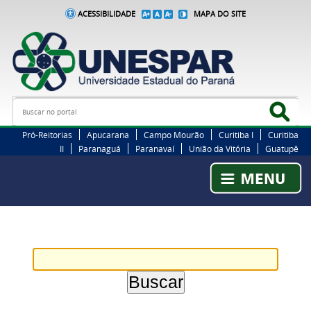
ACESSIBILIDADE
MAPA DO SITE
Busca
Bus
Pró-Reitorias
Apucarana
Campo Mourão
Curitiba I
Curitiba
II
Paranaguá
Paranavaí
União da Vitória
Guatupê