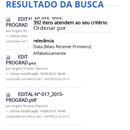
RESULTADO DA BUSCA
EDITAL-N°-015_2015-
392
itens atendem ao seu critério.
PROGRAD.pdf
Ordenar por
por
Angelo Ricardo Marcotti
—
última modificação
19/09/2016 14h40
relevância
Localizado em
Matrículas
/
MATRÍCULAS 2015
Data (mais Recente Primeiro)
Alfabeticamente
EDITAL-N°-016_2015-
PROGRAD.pdf
por
Angelo Ricardo Marcotti
—
última modificação
19/09/2016 14h40
Localizado em
Matrículas
/
MATRÍCULAS 2015
EDITAL-N°-017_2015-
PROGRAD.pdf
por
Angelo Ricardo Marcotti
—
última modificação
19/09/2016 14h40
Localizado em
Matrículas
/
MATRÍCULAS 2015