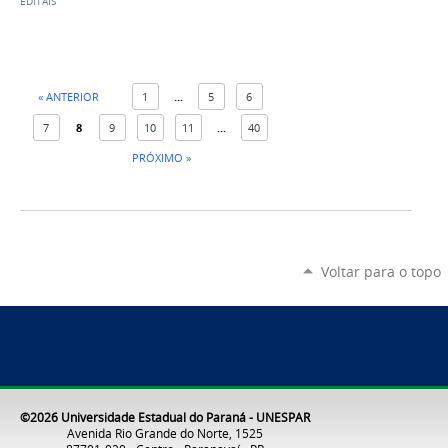
EDITAIS
« ANTERIOR
1
...
5
6
7
8
9
10
11
...
40
PRÓXIMO »
Voltar para o topo
©2026 Universidade Estadual do Paraná - UNESPAR
Avenida Rio Grande do Norte, 1525