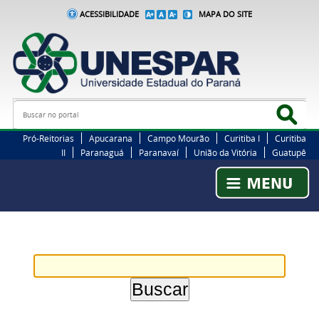
ACESSIBILIDADE
MAPA DO SITE
Busca
Bus
Pró-Reitorias
Apucarana
Campo Mourão
Curitiba I
Curitiba
II
Paranaguá
Paranavaí
União da Vitória
Guatupê