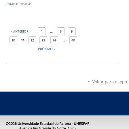
Editais e Portarias
« ANTERIOR
1
...
8
9
10
11
12
13
14
...
40
PRÓXIMO »
Voltar para o topo
©2026 Universidade Estadual do Paraná - UNESPAR
Avenida Rio Grande do Norte, 1525