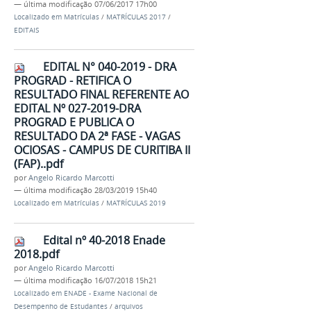
—
última modificação
07/06/2017 17h00
Localizado em
Matrículas
/
MATRÍCULAS 2017
/
EDITAIS
EDITAL N° 040-2019 - DRA
PROGRAD - RETIFICA O
RESULTADO FINAL REFERENTE AO
EDITAL Nº 027-2019-DRA
PROGRAD E PUBLICA O
RESULTADO DA 2ª FASE - VAGAS
OCIOSAS - CAMPUS DE CURITIBA II
(FAP)..pdf
por
Angelo Ricardo Marcotti
—
última modificação
28/03/2019 15h40
Localizado em
Matrículas
/
MATRÍCULAS 2019
Edital nº 40-2018 Enade
2018.pdf
por
Angelo Ricardo Marcotti
—
última modificação
16/07/2018 15h21
Localizado em
ENADE - Exame Nacional de
Desempenho de Estudantes
/
arquivos