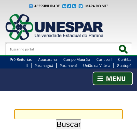
ACESSIBILIDADE
MAPA DO SITE
Busca
Bus
Pró-Reitorias
Apucarana
Campo Mourão
Curitiba I
Curitiba
II
Paranaguá
Paranavaí
União da Vitória
Guatupê