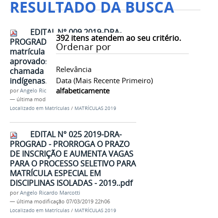
RESULTADO DA BUSCA
EDITAL N° 009 2019-DRA-
392
itens atendem ao seu critério.
PROGRAD - Convocação para
Ordenar por
matrícula dos candidatos
aprovados em SEGUNDA
Relevância
chamada no Vestibular dos povos
indígenas.pdf
Data (mais Recente Primeiro)
alfabeticamente
por
Angelo Ricardo Marcotti
—
última modificação
07/02/2019 16h14
Localizado em
Matrículas
/
MATRÍCULAS 2019
EDITAL N° 025 2019-DRA-
PROGRAD - PRORROGA O PRAZO
DE INSCRIÇÃO E AUMENTA VAGAS
PARA O PROCESSO SELETIVO PARA
MATRÍCULA ESPECIAL EM
DISCIPLINAS ISOLADAS - 2019..pdf
por
Angelo Ricardo Marcotti
—
última modificação
07/03/2019 22h06
Localizado em
Matrículas
/
MATRÍCULAS 2019