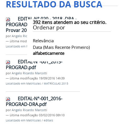
RESULTADO DA BUSCA
EDITAL-N° 020 - 2018 -DRA -
392
itens atendem ao seu critério.
PROGRAD - publica Resultado do
Ordenar por
Provar 2018.pdf
por
Angelo Ricardo Marcotti
Relevância
—
última modificação
24/03/2018 14h20
Data (mais Recente Primeiro)
Localizado em
Matrículas
/
MATRÍCULAS 2018
alfabeticamente
EDITAL-N°-001_2015-
PROGRAD.pdf
por
Angelo Ricardo Marcotti
—
última modificação
19/09/2016 14h39
Localizado em
Matrículas
/
MATRÍCULAS 2015
EDITAL-N°-001_2016-
PROGRAD-DRA.pdf
por
Angelo Ricardo Marcotti
—
última modificação
03/02/2016 08h10
Localizado em
Matrículas
/
editais