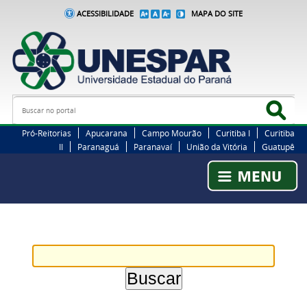
ACESSIBILIDADE
MAPA DO SITE
Busca
Bus
Pró-Reitorias
Apucarana
Campo Mourão
Curitiba I
Curitiba
II
Paranaguá
Paranavaí
União da Vitória
Guatupê