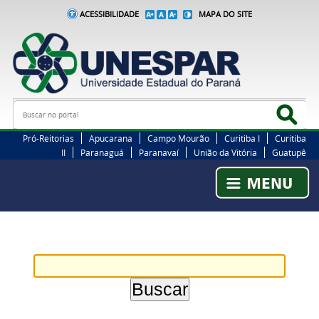
ACESSIBILIDADE
MAPA DO SITE
Busca
Bus
Pró-Reitorias
Apucarana
Campo Mourão
Curitiba I
Curitiba
II
Paranaguá
Paranavaí
União da Vitória
Guatupê