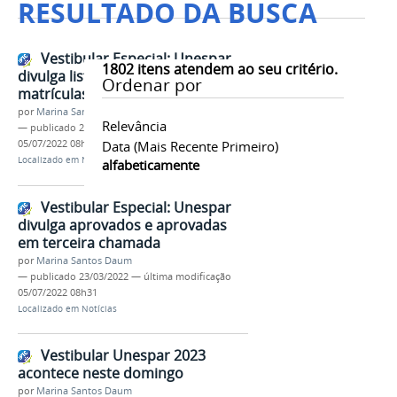
RESULTADO DA BUSCA
Vestibular Especial: Unespar
1802
itens atendem ao seu critério.
divulga lista de deferimento de
Ordenar por
matrículas da terceira chamada
por
Marina Santos Daum
Relevância
—
publicado
29/03/2022
—
última modificação
05/07/2022 08h31
Data (mais Recente Primeiro)
Localizado em
Notícias
alfabeticamente
Vestibular Especial: Unespar
divulga aprovados e aprovadas
em terceira chamada
por
Marina Santos Daum
—
publicado
23/03/2022
—
última modificação
05/07/2022 08h31
Localizado em
Notícias
Vestibular Unespar 2023
acontece neste domingo
por
Marina Santos Daum