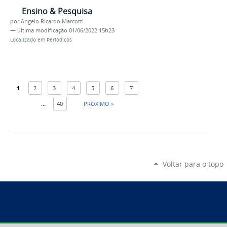
Ensino & Pesquisa
por
Angelo Ricardo Marcotti
—
última modificação
01/06/2022 15h23
Localizado em
Periódicos
1
2
3
4
5
6
7
...
40
PRÓXIMO »
Voltar para o topo