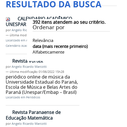
RESULTADO DA BUSCA
CALENDARIO ACADÊMICO
392
itens atendem ao seu critério.
UNESPAR - 2018
Ordenar por
por
Angelo Ricardo Marcotti
—
última modificação
20/10/2025 15h27
Relevância
Localizado em
A Unespar
/
…
/
Calendários
/
data (mais recente primeiro)
Calendário Academico
Alfabeticamente
Revista Vórtex
por
Angelo Ricardo Marcotti
—
última modificação
01/06/2022 15h28
periódico online de música da
Universidade Estadual do Paraná,
Escola de Música e Belas Artes do
Paraná (Unespar/Embap – Brasil)
Localizado em
Periódicos
Revista Paranaense de
Educação Matemática
por
Angelo Ricardo Marcotti