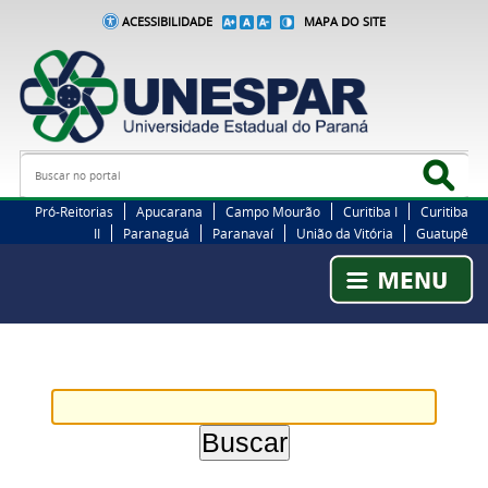
ACESSIBILIDADE
MAPA DO SITE
Busca
Bus
Pró-Reitorias
Apucarana
Campo Mourão
Curitiba I
Curitiba
II
Paranaguá
Paranavaí
União da Vitória
Guatupê