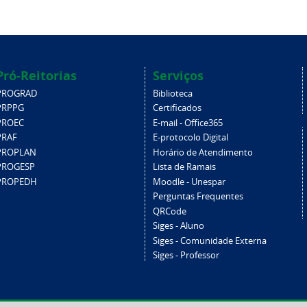
Pró-Reitorias
Serviços
PROGRAD
Biblioteca
PRPPG
Certificados
PROEC
E-mail - Office365
PRAF
E-protocolo Digital
PROPLAN
Horário de Atendimento
PROGESP
Lista de Ramais
PROPEDH
Moodle - Unespar
Perguntas Frequentes
QRCode
Siges - Aluno
Siges - Comunidade Externa
Siges - Professor