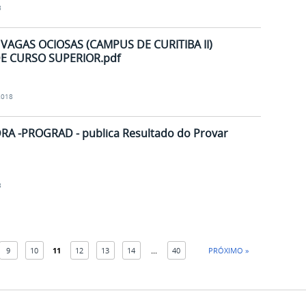
8
VAGAS OCIOSAS (CAMPUS DE CURITIBA II)
E CURSO SUPERIOR.pdf
2018
DRA -PROGRAD - publica Resultado do Provar
8
9
10
11
12
13
14
...
40
PRÓXIMO »