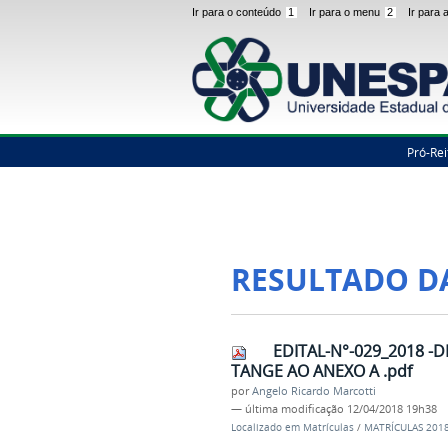
Ir para o conteúdo
1
Ir para o menu
2
Ir para
Pró-Rei
RESULTADO D
EDITAL-N°-029_2018 -
TANGE AO ANEXO A .pdf
por
Angelo Ricardo Marcotti
—
última modificação
12/04/2018 19h38
Localizado em
Matrículas
/
MATRÍCULAS 201