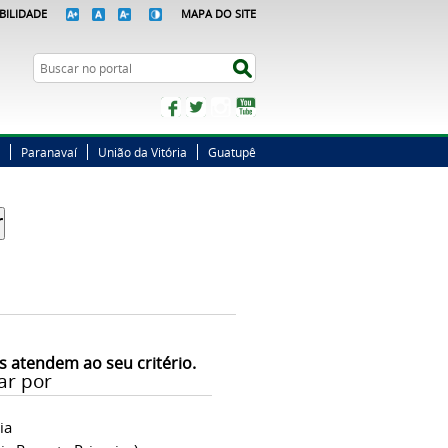
BILIDADE
MAPA DO SITE
Busca
Buscar no portal
Facebook
Twitter
Instagram
YouTube
Paranavaí
União da Vitória
Guatupê
s atendem ao seu critério.
ar por
ia