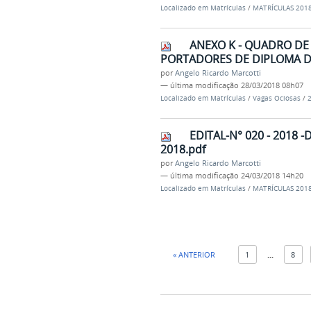
Localizado em
Matrículas
/
MATRÍCULAS 201
ANEXO K - QUADRO DE 
PORTADORES DE DIPLOMA D
por
Angelo Ricardo Marcotti
—
última modificação
28/03/2018 08h07
Localizado em
Matrículas
/
Vagas Ociosas
/
EDITAL-N° 020 - 2018 -
2018.pdf
por
Angelo Ricardo Marcotti
—
última modificação
24/03/2018 14h20
Localizado em
Matrículas
/
MATRÍCULAS 201
« ANTERIOR
1
...
8