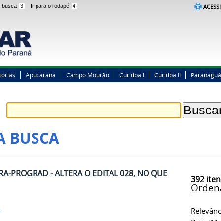
 a busca
3
Ir para o rodapé
4
ACESSI
torias
Apucarana
Campo Mourão
Curitiba I
Curitiba II
Paranaguá
A BUSCA
DRA-PROGRAD - ALTERA O EDITAL 028, NO QUE
392
iten
Orden
Relevânc
8