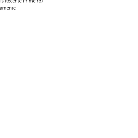
is Recente Primeiro)
camente