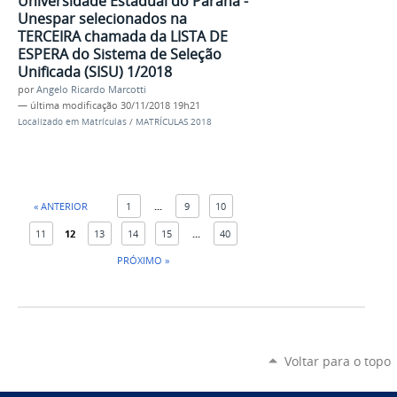
Universidade Estadual do Paraná -
Unespar selecionados na
TERCEIRA chamada da LISTA DE
ESPERA do Sistema de Seleção
Unificada (SISU) 1/2018
por
Angelo Ricardo Marcotti
—
última modificação
30/11/2018 19h21
Localizado em
Matrículas
/
MATRÍCULAS 2018
« ANTERIOR
1
...
9
10
11
12
13
14
15
...
40
PRÓXIMO »
Voltar para o topo