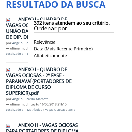
RESULTADO DA BUSCA
ANEXO J - QUADRO DE
392
itens atendem ao seu critério.
VAGAS OCIOSAS (CAMPUS DE
Ordenar por
UNIÃO DA VITÓRIA) - PORTADORES
DE DIP. DE CURSO SUPERIOR.pdf
Relevância
por
Angelo Ricardo Marcotti
Data (mais Recente Primeiro)
—
última modificação
16/03/2018 21h15
Localizado em
Matrículas
/
Vagas Ociosas
/
2018
Alfabeticamente
ANEXO I - QUADRO DE
VAGAS OCIOSAS - 2ª FASE -
PARANAVAÍ (PORTADORES DE
DIPLOMA DE CURSO
SUPERIOR).pdf
por
Angelo Ricardo Marcotti
—
última modificação
16/03/2018 21h15
Localizado em
Matrículas
/
Vagas Ociosas
/
2018
ANEXO H - VAGAS OCIOSAS
PARA PORTADORES DE DIPLOMA