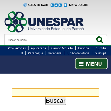
ACESSIBILIDADE
MAPA DO SITE
Busca
Bus
Pró-Reitorias
Apucarana
Campo Mourão
Curitiba I
Curitiba
II
Paranaguá
Paranavaí
União da Vitória
Guatupê