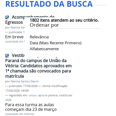
RESULTADO DA BUSCA
Acompanhamento de
1802
itens atendem ao seu critério.
Egressos
Ordenar por
por
Marina Santos Daum
—
publicado
17/03/2026
Em breve novidades
Relevância
Localizado em
Notícias
Data (mais Recente Primeiro)
Alfabeticamente
Vestibular Especial e Aprova
Paraná do campus de União da
Vitória: Candidatos aprovados em
1ª chamada são convocados para
matrícula
por
Marina Santos Daum
—
publicado
17/03/2026
—
última modificação
17/03/2026 14h09
— registrado em:
uniuv
,
aprova paraná
,
vestibular
2026
Para essa turma as aulas
começam dia 23 de março
Localizado em
Notícias