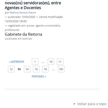
novas(os) servidoras(es), entre
Agentes e Docentes
por
Marina Santos Daum
—
publicado
13/03/2026
—
última modificação
13/03/2026 18h50
— registrado em:
posse
,
agente universitário
,
professores
Gabinete da Reitoria
Localizado em
Notícias
« ANTERIOR
1
...
10
11
12
13
14
15
16
...
181
PRÓXIMO »
Voltar para o topo