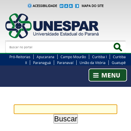
ACESSIBILIDADE
MAPA DO SITE
Busca
Bus
Pró-Reitorias
Apucarana
Campo Mourão
Curitiba I
Curitiba
II
Paranaguá
Paranavaí
União da Vitória
Guatupê