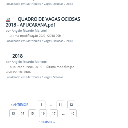
Localizado em
Matrículas
/
Vagas Ociosas
/
2018
QUADRO DE VAGAS OCIOSAS
2018 - APUCARANA.pdf
por
Angelo Ricardo Marcotti
—
última modificação
29/01/2018 09h11
Localizado em
Matrículas
/
Vagas Ociosas
/
2018
2018
por
Angelo Ricardo Marcotti
—
publicado
29/01/2018
—
última modificação
28/03/2018 08h07
Localizado em
Matrículas
/
Vagas Ociosas
« ANTERIOR
1
...
11
12
13
14
15
16
17
...
40
PRÓXIMO »