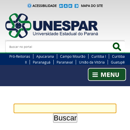
ACESSIBILIDADE
MAPA DO SITE
Busca
Bus
Pró-Reitorias
Apucarana
Campo Mourão
Curitiba I
Curitiba
II
Paranaguá
Paranavaí
União da Vitória
Guatupê