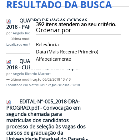
RESULTADO DA BUSCA
QUADRO DE VAGAS OCIOSAS
392
itens atendem ao seu critério.
2018 - PARANAVAÍ (ANEXO C).pdf
Ordenar por
por
Angelo Ricardo Marcotti
—
última modificação
06/02/2018 15h07
Relevância
Localizado em
Matrículas
/
Vagas Ociosas
/
2018
Data (mais Recente Primeiro)
Alfabeticamente
QUADRO DE VAGAS OCIOSAS
2018 - CURITIBA II(ANEXO d).pdf
por
Angelo Ricardo Marcotti
—
última modificação
06/02/2018 13h13
Localizado em
Matrículas
/
Vagas Ociosas
/
2018
EDITAL-N°-005_2018-DRA-
PROGRAD.pdf - Convocação em
segunda chamada para
matrículas dos candidatos
processo de seleção às vagas dos
cursos de graduação da
Universidade Estadual do Paraná -