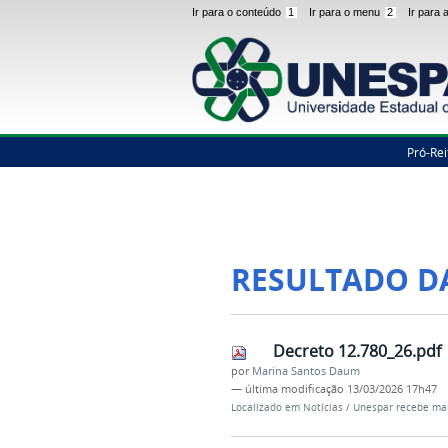
Ir para o conteúdo
1
Ir para o menu
2
Ir para
Pró-Rei
RESULTADO D
Decreto 12.780_26.pdf
por
Marina Santos Daum
—
última modificação
13/03/2026 17h47
Localizado em
Notícias
/
Unespar recebe mais