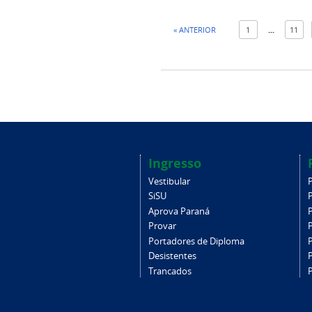
« ANTERIOR
1
...
11
Ingresso
Vestibular
SiSU
Aprova Paraná
Provar
Portadores de Diploma
Desistentes
Trancados