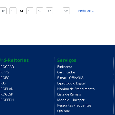
12
13
14
15
16
17
...
181
PRÓXIMO »
Pró-Reitorias
Serviços
PROGRAD
Biblioteca
PRPPG
Certificados
PROEC
E-mail - Office365
PRAF
E-protocolo Digital
PROPLAN
Horário de Atendimento
PROGESP
Lista de Ramais
PROPEDH
Moodle - Unespar
Perguntas Frequentes
QRCode