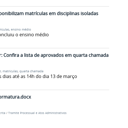
onibilizam matrículas em disciplinas isoladas
iculas
,
ensino médio
oncluiu o ensino médio
: Confira a lista de aprovados em quarta chamada
r
,
matriculas
,
quarta chamada
 dias até as 14h do dia 13 de março
ormatura.docx
rita
/
Tramite Processual e Atos Administrativos