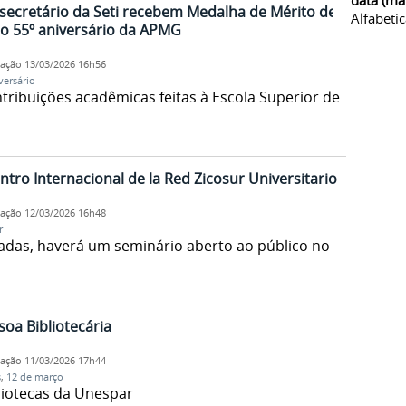
data (ma
secretário da Seti recebem Medalha de Mérito de
Alfabeti
o 55º aniversário da APMG
cação
13/03/2026 16h56
versário
ibuições acadêmicas feitas à Escola Superior de
tro Internacional de la Red Zicosur Universitario
cação
12/03/2026 16h48
r
adas, haverá um seminário aberto ao público no
soa Bibliotecária
cação
11/03/2026 17h44
s
,
12 de março
iotecas da Unespar