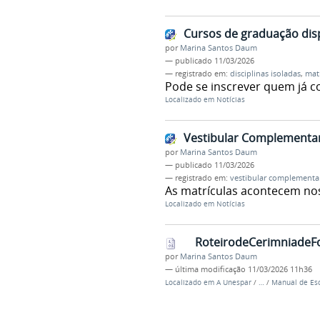
Cursos de graduação disp
por
Marina Santos Daum
—
publicado
11/03/2026
— registrado em:
disciplinas isoladas
,
matr
Pode se inscrever quem já c
Localizado em
Notícias
Vestibular Complementar
por
Marina Santos Daum
—
publicado
11/03/2026
— registrado em:
vestibular complementa
As matrículas acontecem nos
Localizado em
Notícias
RoteirodeCerimniadeF
por
Marina Santos Daum
—
última modificação
11/03/2026 11h36
Localizado em
A Unespar
/
…
/
Manual de Esc