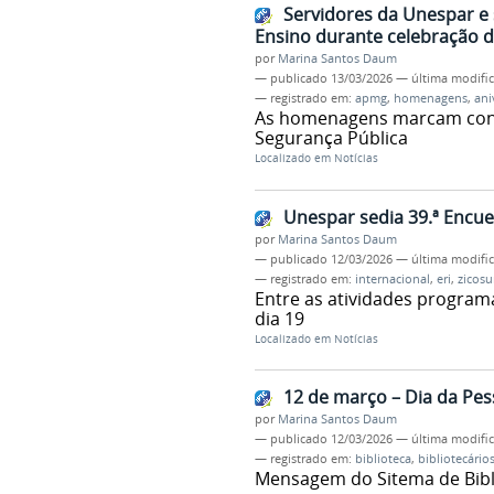
Servidores da Unespar e 
Ensino durante celebração d
por
Marina Santos Daum
—
publicado
13/03/2026
—
última modifi
— registrado em:
apmg
,
homenagens
,
ani
As homenagens marcam contr
Segurança Pública
Localizado em
Notícias
Unespar sedia 39.ª Encuen
por
Marina Santos Daum
—
publicado
12/03/2026
—
última modifi
— registrado em:
internacional
,
eri
,
zicosu
Entre as atividades program
dia 19
Localizado em
Notícias
12 de março – Dia da Pes
por
Marina Santos Daum
—
publicado
12/03/2026
—
última modifi
— registrado em:
biblioteca
,
bibliotecário
Mensagem do Sitema de Bibl