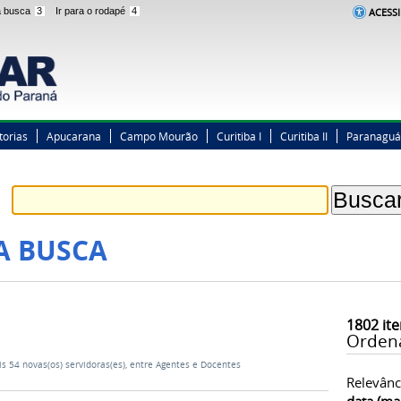
 a busca
3
Ir para o rodapé
4
ACESSI
torias
Apucarana
Campo Mourão
Curitiba I
Curitiba II
Paranaguá
A BUSCA
1802
ite
Orden
 54 novas(os) servidoras(es), entre Agentes e Docentes
Relevânc