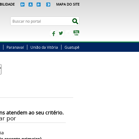
BILIDADE
MAPA DO SITE
Busca
Buscar no portal
Facebook
Twitter
Instagram
YouTube
Paranavaí
União da Vitória
Guatupê
ns atendem ao seu critério.
ar por
ia