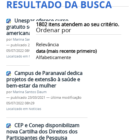
RESULTADO DA BUSCA
Unespar oferece curso
1802
itens atendem ao seu critério.
gratuito sobre literatura hispano-
Ordenar por
americana
por
Marina Santos Daum
Relevância
—
publicado
23/03/2021
—
última modificação
data (mais recente primeiro)
05/07/2022 08h29
Alfabeticamente
Localizado em
Notícias
Campus de Paranavaí dedica
projetos de extensão à saúde e
bem-estar da mulher
por
Marina Santos Daum
—
publicado
23/03/2021
—
última modificação
05/07/2022 08h29
Localizado em
Notícias
CEP e Conep disponibilizam
nova Cartilha dos Direitos dos
Participantes de Pesquisa