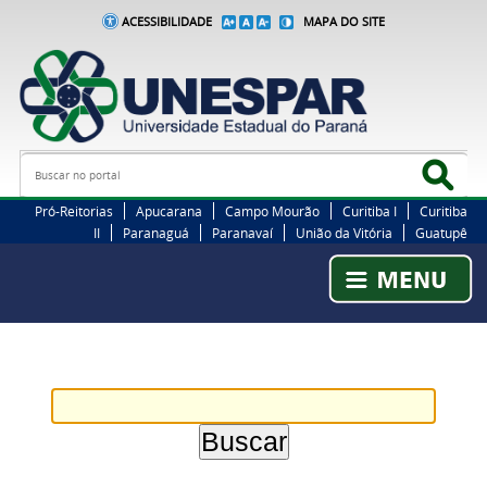
ACESSIBILIDADE
MAPA DO SITE
Busca
Bus
Pró-Reitorias
Apucarana
Campo Mourão
Curitiba I
Curitiba
II
Paranaguá
Paranavaí
União da Vitória
Guatupê