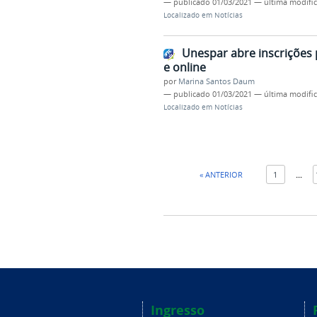
—
publicado
01/03/2021
—
última modifi
Localizado em
Notícias
Unespar abre inscrições
e online
por
Marina Santos Daum
—
publicado
01/03/2021
—
última modifi
Localizado em
Notícias
« ANTERIOR
1
...
Ingresso