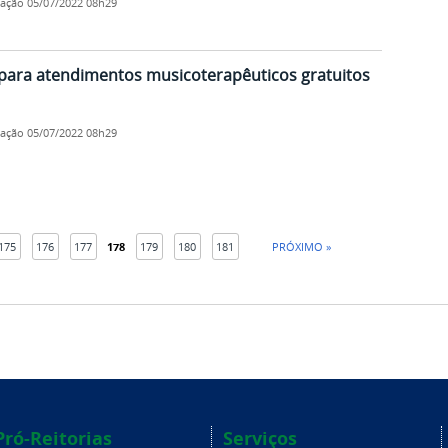
cação
05/07/2022 08h29
 para atendimentos musicoterapêuticos gratuitos
cação
05/07/2022 08h29
175
176
177
178
179
180
181
PRÓXIMO »
Pró-Reitorias
Serviços