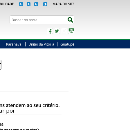
BILIDADE
MAPA DO SITE
Busca
Buscar no portal
Facebook
Twitter
Instagram
YouTube
Paranavaí
União da Vitória
Guatupê
ns atendem ao seu critério.
ar por
ia