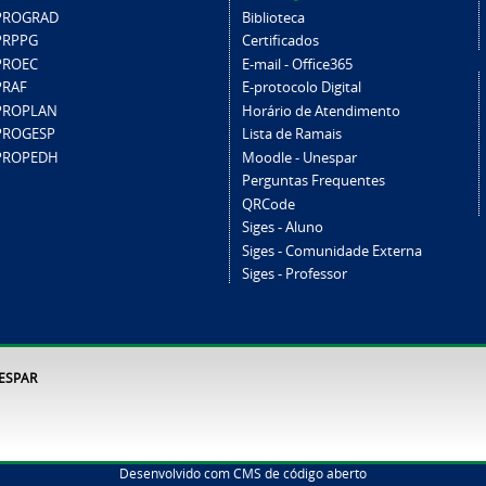
PROGRAD
Biblioteca
PRPPG
Certificados
PROEC
E-mail - Office365
PRAF
E-protocolo Digital
PROPLAN
Horário de Atendimento
PROGESP
Lista de Ramais
PROPEDH
Moodle - Unespar
Perguntas Frequentes
QRCode
Siges - Aluno
Siges - Comunidade Externa
Siges - Professor
NESPAR
Desenvolvido com CMS de código aberto