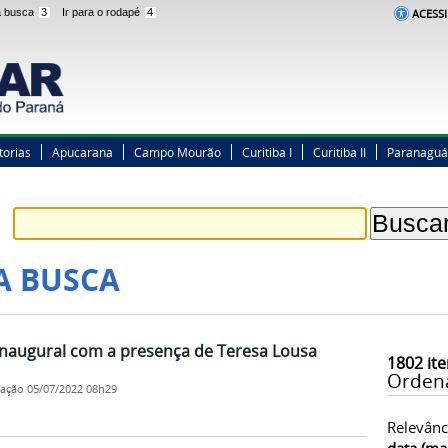
 a busca
3
Ir para o rodapé
4
ACESSI
torias
Apucarana
Campo Mourão
Curitiba I
Curitiba II
Paranaguá
A BUSCA
naugural com a presença de Teresa Lousa
1802
ite
Orden
cação
05/07/2022 08h29
Relevânc