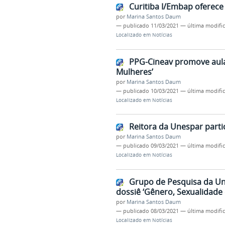
Curitiba I/Embap oferece 
por
Marina Santos Daum
—
publicado
11/03/2021
—
última modifi
Localizado em
Notícias
PPG-Cineav promove aula 
Mulheres’
por
Marina Santos Daum
—
publicado
10/03/2021
—
última modifi
Localizado em
Notícias
Reitora da Unespar part
por
Marina Santos Daum
—
publicado
09/03/2021
—
última modifi
Localizado em
Notícias
Grupo de Pesquisa da Un
dossiê ‘Gênero, Sexualidade
por
Marina Santos Daum
—
publicado
08/03/2021
—
última modifi
Localizado em
Notícias