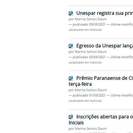
Unespar registra sua pri
por
Marina Santos Daum
—
publicado
03/03/2021
—
última modifi
Localizado em
Notícias
Egresso da Unespar lanç
por
Marina Santos Daum
—
publicado
02/03/2021
—
última modifi
Localizado em
Notícias
Prêmio Paranaense de Ciê
terça-feira
por
Marina Santos Daum
—
publicado
01/03/2021
—
última modifi
Localizado em
Notícias
Inscrições abertas para 
Iniciais
por
Marina Santos Daum