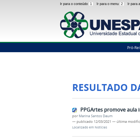
Ir para o conteúdo
1
Ir para o menu
2
Ir para
Pró-Rei
RESULTADO D
PPGArtes promove aula i
por
Marina Santos Daum
—
publicado
12/03/2021
—
última modifi
Localizado em
Notícias