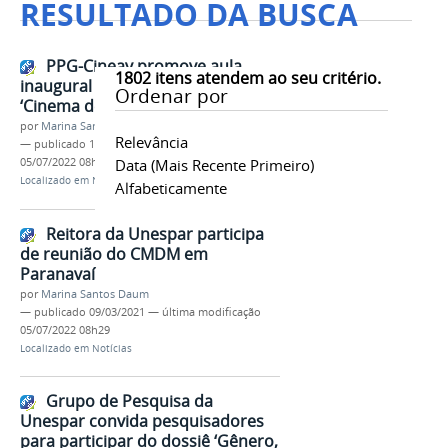
RESULTADO DA BUSCA
PPG-Cineav promove aula
1802
itens atendem ao seu critério.
inaugural para discutir o tema
Ordenar por
‘Cinema de Mulheres’
por
Marina Santos Daum
Relevância
—
publicado
10/03/2021
—
última modificação
05/07/2022 08h29
Data (mais Recente Primeiro)
Localizado em
Notícias
Alfabeticamente
Reitora da Unespar participa
de reunião do CMDM em
Paranavaí
por
Marina Santos Daum
—
publicado
09/03/2021
—
última modificação
05/07/2022 08h29
Localizado em
Notícias
Grupo de Pesquisa da
Unespar convida pesquisadores
para participar do dossiê ‘Gênero,