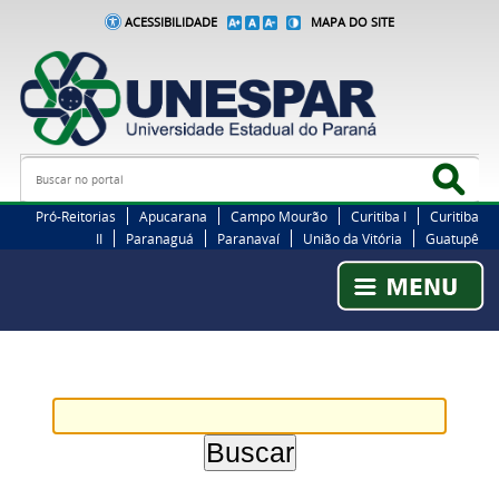
ACESSIBILIDADE
MAPA DO SITE
Busca
Bus
Pró-Reitorias
Apucarana
Campo Mourão
Curitiba I
Curitiba
II
Paranaguá
Paranavaí
União da Vitória
Guatupê