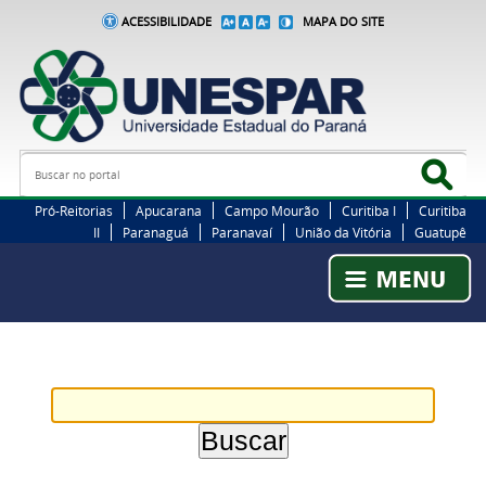
ACESSIBILIDADE
MAPA DO SITE
Busca
Bus
Pró-Reitorias
Apucarana
Campo Mourão
Curitiba I
Curitiba
II
Paranaguá
Paranavaí
União da Vitória
Guatupê