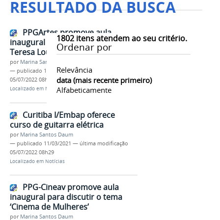
RESULTADO DA BUSCA
PPGArtes promove aula
1802
itens atendem ao seu critério.
inaugural com a presença de
Ordenar por
Teresa Lousa
por
Marina Santos Daum
Relevância
—
publicado
12/03/2021
—
última modificação
data (mais recente primeiro)
05/07/2022 08h29
Alfabeticamente
Localizado em
Notícias
Curitiba I/Embap oferece
curso de guitarra elétrica
por
Marina Santos Daum
—
publicado
11/03/2021
—
última modificação
05/07/2022 08h29
Localizado em
Notícias
PPG-Cineav promove aula
inaugural para discutir o tema
‘Cinema de Mulheres’
por
Marina Santos Daum