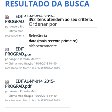
RESULTADO DA BUSCA
EDITAL-N°-016_2015-
392
itens atendem ao seu critério.
PROGRAD.pdf
Ordenar por
por
Angelo Ricardo Marcotti
—
última modificação
19/09/2016 14h40
Relevância
Localizado em
Matrículas
/
MATRÍCULAS 2015
data (mais recente primeiro)
Alfabeticamente
EDITAL-N°-015_2015-
PROGRAD.pdf
por
Angelo Ricardo Marcotti
—
última modificação
19/09/2016 14h40
Localizado em
Matrículas
/
MATRÍCULAS 2015
EDITAL-N°-014_2015-
PROGRAD.pdf
por
Angelo Ricardo Marcotti
—
última modificação
19/09/2016 14h40
Localizado em
Matrículas
/
MATRÍCULAS 2015