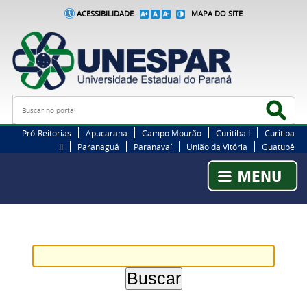
ACESSIBILIDADE
MAPA DO SITE
Busca
Bus
Pró-Reitorias
Apucarana
Campo Mourão
Curitiba I
Curitiba
II
Paranaguá
Paranavaí
União da Vitória
Guatupê