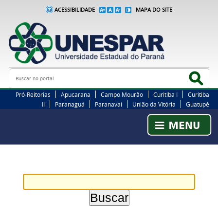
ACESSIBILIDADE
MAPA DO SITE
Busca
Bus
Pró-Reitorias
Apucarana
Campo Mourão
Curitiba I
Curitiba
II
Paranaguá
Paranavaí
União da Vitória
Guatupê