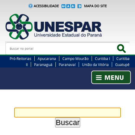
ACESSIBILIDADE
MAPA DO SITE
Busca
Bus
Pró-Reitorias
Apucarana
Campo Mourão
Curitiba I
Curitiba
II
Paranaguá
Paranavaí
União da Vitória
Guatupê