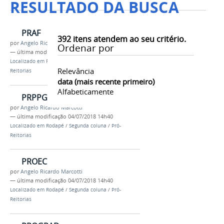
RESULTADO DA BUSCA
PRAF
392
itens atendem ao seu critério.
por
Angelo Ricardo Marcotti
Ordenar por
—
última modificação
04/07/2018 14h41
Localizado em
Rodapé
/
Segunda coluna
/
Pró-
Relevância
Reitorias
data (mais recente primeiro)
Alfabeticamente
PRPPG
por
Angelo Ricardo Marcotti
—
última modificação
04/07/2018 14h40
Localizado em
Rodapé
/
Segunda coluna
/
Pró-
Reitorias
PROEC
por
Angelo Ricardo Marcotti
—
última modificação
04/07/2018 14h40
Localizado em
Rodapé
/
Segunda coluna
/
Pró-
Reitorias