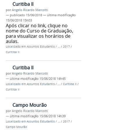
Curitiba II
por
Angelo Ricardo Marcotti
—
publicado
15/06/2018
—
última modificação
15/06/2018 15h03
Após clicar no link, clique no
nome do Curso de Graduação,
para visualizar os horários de
aulas.
Localizado em
Assuntos Estudantis
/
…
/
2017
/
Curitiba II
Curitiba II
por
Angelo Ricardo Marcotti
—
última modificação
15/06/2018 14h45
Localizado em
Assuntos Estudantis
/
…
/
Curitiba II
/
Curitiba II
Campo Mourão
por
Angelo Ricardo Marcotti
—
última modificação
15/06/2018 14h39
Localizado em
Assuntos Estudantis
/
…
/
2017
/
Campo Mourão