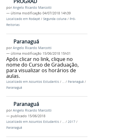
PROGRAD
por
Angelo Ricardo Marcotti
—
última modificação
04/07/2018 14h39
Localizado em
Rodapé
/
Segunda coluna
/
Pró-
Reitorias
Paranaguá
por
Angelo Ricardo Marcotti
—
última modificação
15/06/2018 15h01
Após clicar no link, clique no
nome do Curso de Graduação,
para visualizar os horários de
aulas.
Localizado em
Assuntos Estudantis
/
…
/
Paranaguá
/
Paranaguá
Paranaguá
por
Angelo Ricardo Marcotti
—
publicado
15/06/2018
Localizado em
Assuntos Estudantis
/
…
/
2017
/
Paranaguá