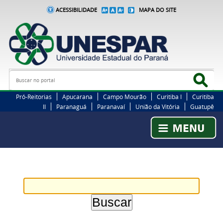
ACESSIBILIDADE
MAPA DO SITE
Busca
Bus
Pró-Reitorias
Apucarana
Campo Mourão
Curitiba I
Curitiba
II
Paranaguá
Paranavaí
União da Vitória
Guatupê