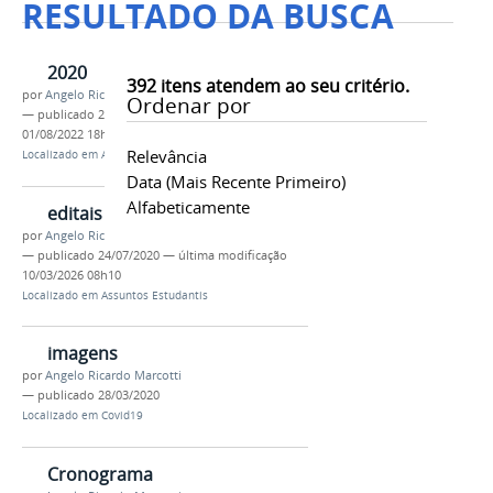
RESULTADO DA BUSCA
2020
392
itens atendem ao seu critério.
por
Angelo Ricardo Marcotti
Ordenar por
—
publicado
24/07/2020
—
última modificação
01/08/2022 18h53
Relevância
Localizado em
Assuntos Estudantis
/
editais
Data (mais Recente Primeiro)
Alfabeticamente
editais
por
Angelo Ricardo Marcotti
—
publicado
24/07/2020
—
última modificação
10/03/2026 08h10
Localizado em
Assuntos Estudantis
imagens
por
Angelo Ricardo Marcotti
—
publicado
28/03/2020
Localizado em
Covid19
Cronograma