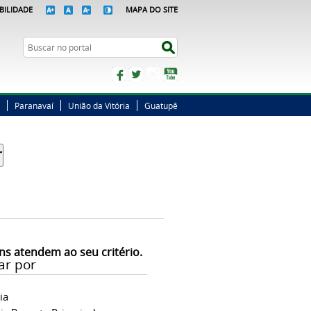
BILIDADE
MAPA DO SITE
Busca
Buscar no portal
Facebook
Twitter
Instagram
YouTube
Paranavaí
União da Vitória
Guatupê
ns atendem ao seu critério.
ar por
ia