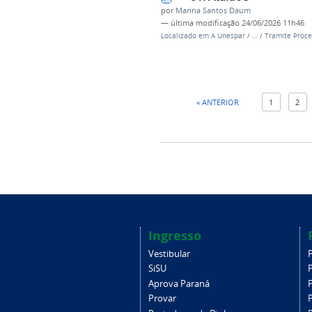
por
Marina Santos Daum
—
última modificação
24/06/2026 11h46
Localizado em
A Unespar
/
…
/
Tramite Proce
« ANTERIOR
1
2
Ingresso
Vestibular
SiSU
Aprova Paraná
Provar