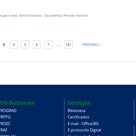
ssual e Atos Administrativos
/
Documentos Período eleitoral
3
4
5
6
7
...
181
PRÓXIMO »
Pró-Reitorias
Serviços
PROGRAD
Biblioteca
PRPPG
Certificados
PROEC
E-mail - Office365
PRAF
E-protocolo Digital