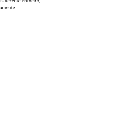
is Recente Primeiro)
camente