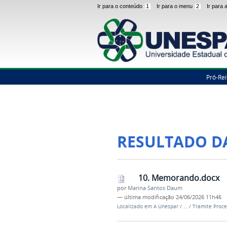
Ir para o conteúdo
1
Ir para o menu
2
Ir para
Pró-Rei
RESULTADO D
10. Memorando.docx
por
Marina Santos Daum
—
última modificação
24/06/2026 11h46
Localizado em
A Unespar
/
…
/
Tramite Proce