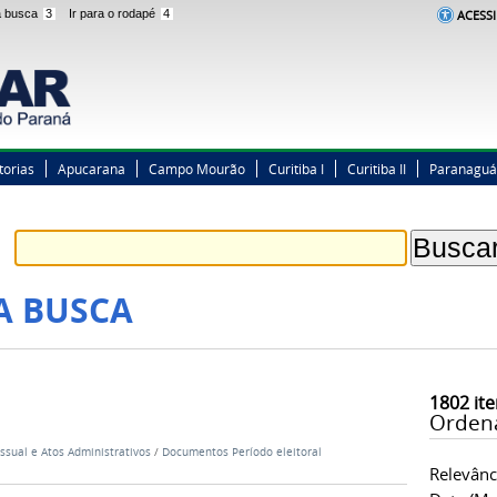
 a busca
3
Ir para o rodapé
4
ACESSI
torias
Apucarana
Campo Mourão
Curitiba I
Curitiba II
Paranaguá
A BUSCA
1802
ite
Orden
ssual e Atos Administrativos
/
Documentos Período eleitoral
Relevânc