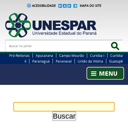
ACESSIBILIDADE
MAPA DO SITE
Busca
Bus
Pró-Reitorias
Apucarana
Campo Mourão
Curitiba I
Curitiba
II
Paranaguá
Paranavaí
União da Vitória
Guatupê