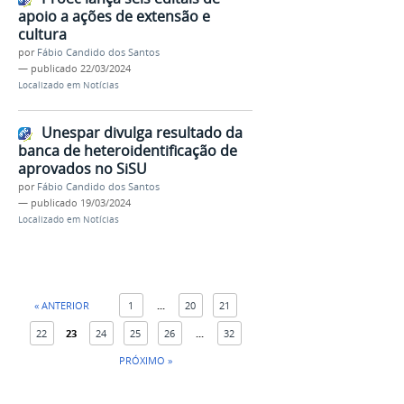
apoio a ações de extensão e
cultura
por
Fábio Candido dos Santos
—
publicado
22/03/2024
Localizado em
Notícias
Unespar divulga resultado da
banca de heteroidentificação de
aprovados no SiSU
por
Fábio Candido dos Santos
—
publicado
19/03/2024
Localizado em
Notícias
« ANTERIOR
1
...
20
21
22
23
24
25
26
...
32
PRÓXIMO »