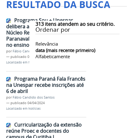
RESULTADO DA BUSCA
Programa Sou + Unespar
313
itens atendem ao seu critério.
delibera ações conjuntas com
Ordenar por
Núcleo Regional de Educação de
Paranavaí para estimular ingresso
Relevância
no ensino superior
data (mais recente primeiro)
por
Fábio Candido dos Santos
Alfabeticamente
—
publicado
05/04/2024
Localizado em
Notícias
Programa Paraná Fala Francês
na Unespar recebe inscrições até
6 de abril
por
Fábio Candido dos Santos
—
publicado
04/04/2024
Localizado em
Notícias
Curricularização da extensão
reúne Proec e docentes do
campus de Curitiba I