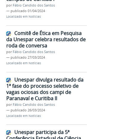
por
Fábio Candido dos Santos
—
publicado
01/04/2024
Localizado em
Notícias
Comitê de Ética em Pesquisa
da Unespar celebra resultados de
roda de conversa
por
Fábio Candido dos Santos
—
publicado
27/03/2024
Localizado em
Notícias
Unespar divulga resultado da
1ª fase do processo seletivo de
vagas ociosas dos campi de
Paranavaí e Curitiba II
por
Fábio Candido dos Santos
—
publicado
26/03/2024
Localizado em
Notícias
Unespar participa da 5ª
Conferência Estadual de Ciência,