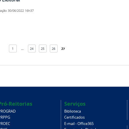
cação
30/06/2022 16h37
1
...
24
25
26
27
Pró-Reitorias
Serviços
PROGRAD
Biblioteca
PRPPG
Certificados
PROEC
E-mail - Office365