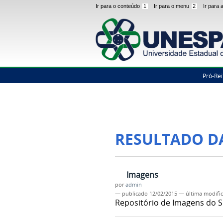
Ir para o conteúdo
1
Ir para o menu
2
Ir para
Pró-Rei
RESULTADO D
Imagens
por
admin
—
publicado
12/02/2015
—
última modifi
Repositório de Imagens do S