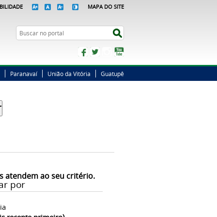
BILIDADE
MAPA DO SITE
Busca
Buscar no portal
Facebook
Twitter
Instagram
YouTube
Paranavaí
União da Vitória
Guatupê
s atendem ao seu critério.
ar por
ia