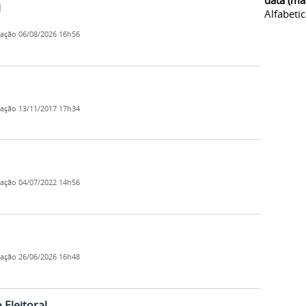
data (ma
l
Alfabeti
cação
06/08/2026 16h56
cação
13/11/2017 17h34
cação
04/07/2022 14h56
cação
26/06/2026 16h48
Eleitoral