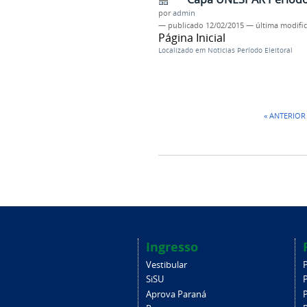
por
admin
—
publicado
12/02/2015
—
última modifi
Página Inicial
Localizado em
Noticias Período Eleitoral
« ANTERIOR
Ingresso
Vestibular
SiSU
Aprova Paraná