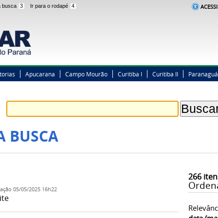
 a busca
3
Ir para o rodapé
4
ACESSI
torias
Apucarana
Campo Mourão
Curitiba I
Curitiba II
Paranaguá
A BUSCA
266
iten
Orden
cação
05/05/2025 16h22
ite
Relevânc