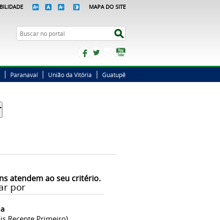
BILIDADE
MAPA DO SITE
Busca
Buscar no portal
Facebook
Twitter
Instagram
YouTube
Paranavaí
União da Vitória
Guatupê
ns atendem ao seu critério.
ar por
ia
is Recente Primeiro)