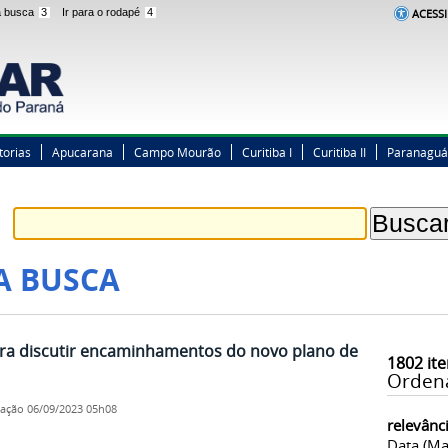
 a busca
3
Ir para o rodapé
4
ACESSI
torias
Apucarana
Campo Mourão
Curitiba I
Curitiba II
Paranaguá
A BUSCA
ara discutir encaminhamentos do novo plano de
1802
ite
Orden
cação
06/09/2023 05h08
relevânc
Data (ma