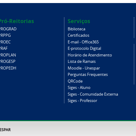
Pró-Reitorias
Serviços
PROGRAD
Biblioteca
PRPPG
Certificados
PROEC
E-mail - Office365
PRAF
E-protocolo Digital
PROPLAN
Horário de Atendimento
PROGESP
Lista de Ramais
PROPEDH
Moodle - Unespar
Perguntas Frequentes
QRCode
Siges - Aluno
Siges - Comunidade Externa
Siges - Professor
NESPAR