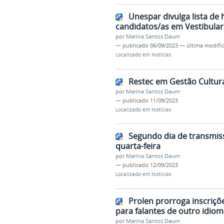
Unespar divulga lista de
candidatos/as em Vestibular
por
Marina Santos Daum
—
publicado
06/09/2023
—
última modifi
Localizado em
Notícias
Restec em Gestão Cultura
por
Marina Santos Daum
—
publicado
11/09/2023
Localizado em
Notícias
Segundo dia de transmis
quarta-feira
por
Marina Santos Daum
—
publicado
12/09/2023
Localizado em
Notícias
Prolen prorroga inscriçõ
para falantes de outro idiom
por
Marina Santos Daum