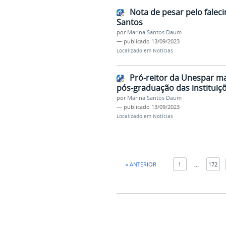
Nota de pesar pelo faleci
Santos
por
Marina Santos Daum
—
publicado
13/09/2023
Localizado em
Notícias
Pró-reitor da Unespar m
pós-graduação das instituiçõ
por
Marina Santos Daum
—
publicado
13/09/2023
Localizado em
Notícias
« ANTERIOR
1
...
172