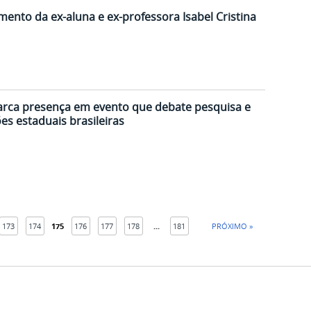
mento da ex-aluna e ex-professora Isabel Cristina
arca presença em evento que debate pesquisa e
es estaduais brasileiras
173
174
175
176
177
178
...
181
PRÓXIMO »