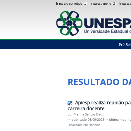
Ir para o conteúdo
1
Ir para o menu
2
Ir para
Pró-Rei
RESULTADO D
Apiesp realiza reunião p
carreira docente
por
Marina Santos Daum
—
publicado
06/09/2023
—
última modifi
Localizado em
Notícias