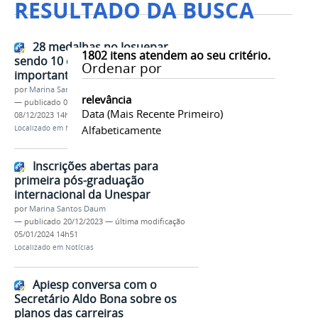
RESULTADO DA BUSCA
28 medalhas no Josuepar,
1802
itens atendem ao seu critério.
sendo 10 ouro, coroam um
Ordenar por
importante resultado
por
Marina Santos Daum
relevância
—
publicado
08/12/2023
—
última modificação
Data (mais Recente Primeiro)
08/12/2023 14h38
Alfabeticamente
Localizado em
Notícias
Inscrições abertas para
primeira pós-graduação
internacional da Unespar
por
Marina Santos Daum
—
publicado
20/12/2023
—
última modificação
05/01/2024 14h51
Localizado em
Notícias
Apiesp conversa com o
Secretário Aldo Bona sobre os
planos das carreiras