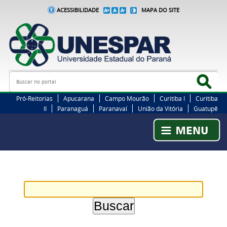
ACESSIBILIDADE
MAPA DO SITE
Busca
Bus
Pró-Reitorias
Apucarana
Campo Mourão
Curitiba I
Curitiba
II
Paranaguá
Paranavaí
União da Vitória
Guatupê