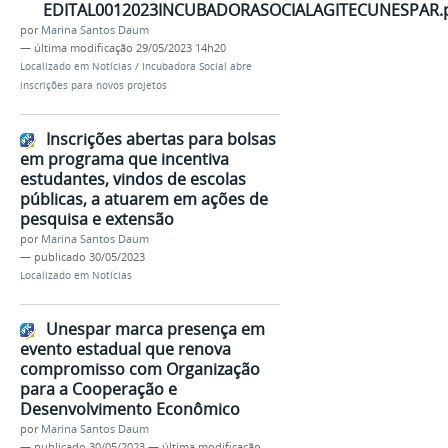
EDITAL0012023INCUBADORASOCIALAGITECUNESPAR.
por
Marina Santos Daum
—
última modificação
29/05/2023 14h20
Localizado em
Notícias
/
Incubadora Social abre
inscrições para novos projetos
Inscrições abertas para bolsas
em programa que incentiva
estudantes, vindos de escolas
públicas, a atuarem em ações de
pesquisa e extensão
por
Marina Santos Daum
—
publicado
30/05/2023
Localizado em
Notícias
Unespar marca presença em
evento estadual que renova
compromisso com Organização
para a Cooperação e
Desenvolvimento Econômico
por
Marina Santos Daum
—
publicado
30/05/2023
—
última modificação