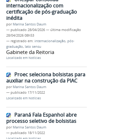
internacionalização com
certificação de pós-graduação
inédita
por
Marina Santos Daum
—
publicado
28/04/2026
—
última modificação
28/04/2026 08h53
— registrado em:
internacionalização
,
pós-
graduação
,
lato sensu
Gabinete da Reitoria
Localizado em
Notícias
Proec seleciona bolsistas para
auxiliar na construção da PIAC
por
Marina Santos Daum
—
publicado
17/11/2022
Localizado em
Notícias
Paraná Fala Espanhol abre
processo seletivo de bolsistas
por
Marina Santos Daum
—
publicado
18/11/2022
Localizado em
Notícias