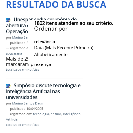
RESULTADO DA BUSCA
Unespar sedia cerimônia de
1802
itens atendem ao seu critério.
abertura do 99º Projeto Rondon –
Ordenar por
Operação Pé Vermelho
por
Marina Santos Daum
relevância
—
publicado
27/01/2026
Data (mais Recente Primeiro)
— registrado em:
operaçãorondon
,
pévermelho
,
apucarana
Alfabeticamente
Mais de 250 voluntários
marcaram presença
Localizado em
Notícias
Simpósio discute tecnologia e
Inteligência Artificial nas
universidades
por
Marina Santos Daum
—
publicado
10/04/2025
— registrado em:
tecnologia
,
ensino
,
Inteligência
Artificial
Localizado em
Notícias