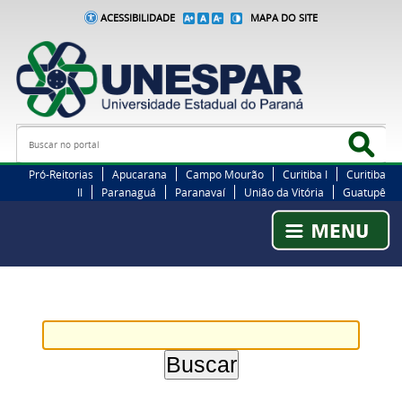
ACESSIBILIDADE
MAPA DO SITE
Busca
Bus
Pró-Reitorias
Apucarana
Campo Mourão
Curitiba I
Curitiba
II
Paranaguá
Paranavaí
União da Vitória
Guatupê