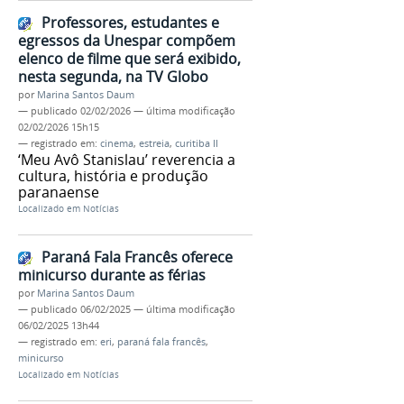
Professores, estudantes e
egressos da Unespar compõem
elenco de filme que será exibido,
nesta segunda, na TV Globo
por
Marina Santos Daum
—
publicado
02/02/2026
—
última modificação
02/02/2026 15h15
— registrado em:
cinema
,
estreia
,
curitiba II
‘Meu Avô Stanislau’ reverencia a
cultura, história e produção
paranaense
Localizado em
Notícias
Paraná Fala Francês oferece
minicurso durante as férias
por
Marina Santos Daum
—
publicado
06/02/2025
—
última modificação
06/02/2025 13h44
— registrado em:
eri
,
paraná fala francês
,
minicurso
Localizado em
Notícias