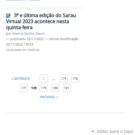
3ª e última edição do Sarau
Virtual 2023 acontece nesta
quinta-feira
por
Marina Santos Daum
—
publicado
22/11/2022
—
última modificação
22/11/2022 12h53
Localizado em
Notícias
« ANTERIOR
1
...
175
176
177
178
179
180
181
PRÓXIMO »
Voltar para o topo