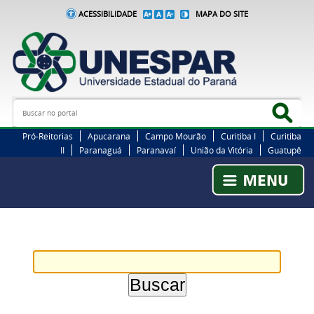
ACESSIBILIDADE
MAPA DO SITE
Busca
Bus
Pró-Reitorias
Apucarana
Campo Mourão
Curitiba I
Curitiba
II
Paranaguá
Paranavaí
União da Vitória
Guatupê