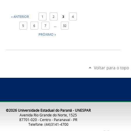
« ANTERIOR
1
2
3
4
5
6
7
...
32
PRÓXIMO »
Voltar para o topo
©2026 Universidade Estadual do Paraná - UNESPAR
Avenida Rio Grande do Norte, 1525
87701-020 - Centro - Paranavaí - PR
Telefone: (44)3141-4700