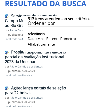
RESULTADO DA BUSCA
Servidores do campus de
313
itens atendem ao seu critério.
Campo Mourão enviam donativos
Ordenar por
ao Rio Grande do Sul
por
Fábio Candido dos Santos
relevância
—
publicado
20/05/2024
Data (mais Recente Primeiro)
Localizado em
Notícias
Alfabeticamente
Proplan disponibiliza relatório
parcial da Avaliação Institucional
2023 da Unespar
por
Fábio Candido dos Santos
—
publicado
22/05/2024
Localizado em
Notícias
Agitec lança editais de seleção
para 22 bolsas
por
Fábio Candido dos Santos
—
publicado
05/08/2024
Localizado em
Notícias