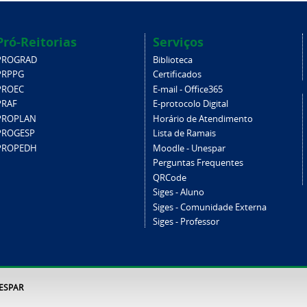
Pró-Reitorias
Serviços
PROGRAD
Biblioteca
PRPPG
Certificados
PROEC
E-mail - Office365
PRAF
E-protocolo Digital
PROPLAN
Horário de Atendimento
PROGESP
Lista de Ramais
PROPEDH
Moodle - Unespar
Perguntas Frequentes
QRCode
Siges - Aluno
Siges - Comunidade Externa
Siges - Professor
NESPAR