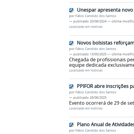
Unespar apresenta novo 
por
Fábio Candido dos Santos
—
publicado
20/06/2024
—
última modifi
Localizado em
Notícias
Novos bolsistas reforçam
por
Fábio Candido dos Santos
—
publicado
13/05/2025
—
última modifi
Chegada de profissionais per
equipe dedicada exclusivame
Localizado em
Notícias
PPIFOR abre inscrições p
por
Fábio Candido dos Santos
—
publicado
26/06/2025
Evento ocorrerá de 29 de s
Localizado em
Notícias
Plano Anual de Atividade
por
Fábio Candido dos Santos