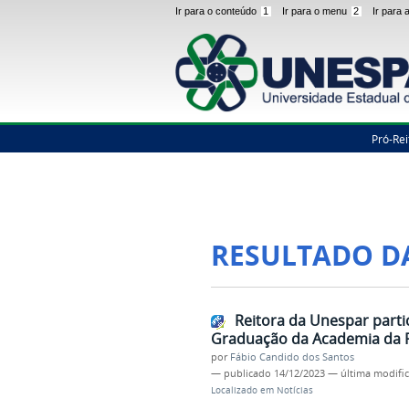
Ir para o conteúdo
1
Ir para o menu
2
Ir para
Pró-Rei
RESULTADO D
Reitora da Unespar parti
Graduação da Academia da Po
por
Fábio Candido dos Santos
—
publicado
14/12/2023
—
última modifi
Localizado em
Notícias