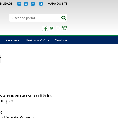
BILIDADE
MAPA DO SITE
Busca
Buscar no portal
Facebook
Twitter
Instagram
YouTube
Paranavaí
União da Vitória
Guatupê
s atendem ao seu critério.
ar por
ia
is Recente Primeiro)