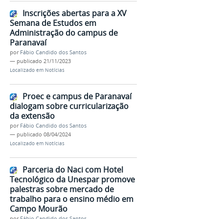
Inscrições abertas para a XV
Semana de Estudos em
Administração do campus de
Paranavaí
por
Fábio Candido dos Santos
—
publicado
21/11/2023
Localizado em
Notícias
Proec e campus de Paranavaí
dialogam sobre curricularização
da extensão
por
Fábio Candido dos Santos
—
publicado
08/04/2024
Localizado em
Notícias
Parceria do Naci com Hotel
Tecnológico da Unespar promove
palestras sobre mercado de
trabalho para o ensino médio em
Campo Mourão
por
Fábio Candido dos Santos