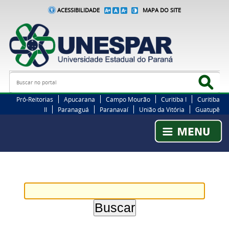
ACESSIBILIDADE
MAPA DO SITE
Busca
Bus
Pró-Reitorias
Apucarana
Campo Mourão
Curitiba I
Curitiba
II
Paranaguá
Paranavaí
União da Vitória
Guatupê