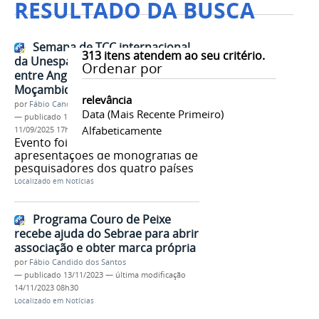
RESULTADO DA BUSCA
Semana de TCC internacional
313
itens atendem ao seu critério.
da Unespar acentua conexões
Ordenar por
entre Angola, Argentina, Brasil e
Moçambique
relevância
por
Fábio Candido dos Santos
Data (mais Recente Primeiro)
—
publicado
11/09/2025
—
última modificação
Alfabeticamente
11/09/2025 17h39
Evento foi marcado por debates e
apresentações de monografias de
pesquisadores dos quatro países
Localizado em
Notícias
Programa Couro de Peixe
recebe ajuda do Sebrae para abrir
associação e obter marca própria
por
Fábio Candido dos Santos
—
publicado
13/11/2023
—
última modificação
14/11/2023 08h30
Localizado em
Notícias