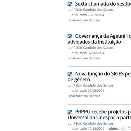
Sexta chamada do vestib
por
Fábio Candido dos Santos
—
publicado
22/02/2024
Localizado em
Notícias
Governança da Ageuni I d
atividades da instituição
por
Fábio Candido dos Santos
—
publicado
04/06/2024
Localizado em
Notícias
Nova função do SIGES poss
de gênero
por
Fábio Candido dos Santos
—
publicado
09/02/2024
Localizado em
Notícias
PRPPG recebe projetos pa
Universal da Unespar a parti
por
Fábio Candido dos Santos
—
publicado
17/12/2024
—
última modifi