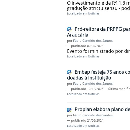
O investimento é de R$ 1,8 m
gradução strictu sensu - pod
Localizado em
Notícias
Pró-reitora da PRPPG pa
Araucária
por
Fábio Candido dos Santos
—
publicado
02/04/2025
Evento foi ministrado por di
Localizado em
Notícias
Embap festeja 75 anos c
doadas à instituição
por
Fábio Candido dos Santos
—
publicado
12/12/2023
—
última modifi
Localizado em
Notícias
Proplan elabora plano de
por
Fábio Candido dos Santos
—
publicado
21/06/2024
Localizado em
Notícias