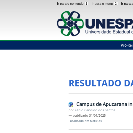
Ir para o conteúdo
1
Ir para o menu
2
Ir para
Pró-Rei
RESULTADO D
Campus de Apucarana ini
por
Fábio Candido dos Santos
—
publicado
31/01/2025
Localizado em
Notícias