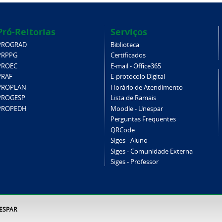
Pró-Reitorias
Serviços
PROGRAD
Biblioteca
PRPPG
Certificados
PROEC
E-mail - Office365
PRAF
E-protocolo Digital
PROPLAN
Horário de Atendimento
PROGESP
Lista de Ramais
PROPEDH
Moodle - Unespar
Perguntas Frequentes
QRCode
Siges - Aluno
Siges - Comunidade Externa
Siges - Professor
NESPAR