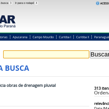
 a busca
3
Ir para o rodapé
4
ACESSI
torias
Apucarana
Campo Mourão
Curitiba I
Curitiba II
Paranaguá
A BUSCA
cia obras de drenagem pluvial
313
iten
Orden
relevânc
Data (ma