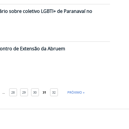
io sobre coletivo LGBTI+ de Paranavaí no
ncontro de Extensão da Abruem
...
28
29
30
31
32
PRÓXIMO »