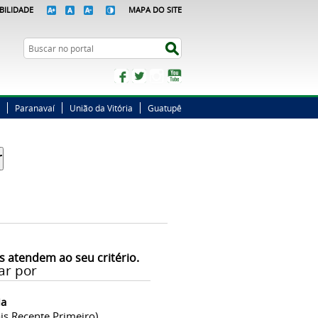
BILIDADE
MAPA DO SITE
Busca
Buscar no portal
Facebook
Twitter
Instagram
YouTube
Paranavaí
União da Vitória
Guatupê
s atendem ao seu critério.
ar por
ia
is Recente Primeiro)