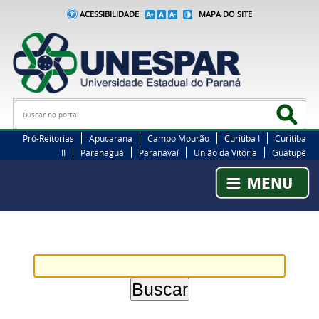
ACESSIBILIDADE
MAPA DO SITE
Busca
Bus
Pró-Reitorias
Apucarana
Campo Mourão
Curitiba I
Curitiba
II
Paranaguá
Paranavaí
União da Vitória
Guatupê