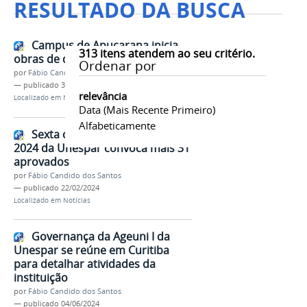
RESULTADO DA BUSCA
Campus de Apucarana inicia
313
itens atendem ao seu critério.
obras de drenagem pluvial
Ordenar por
por
Fábio Candido dos Santos
—
publicado
31/01/2025
relevância
Localizado em
Notícias
Data (mais Recente Primeiro)
Alfabeticamente
Sexta chamada do vestibular
2024 da Unespar convoca mais 31
aprovados
por
Fábio Candido dos Santos
—
publicado
22/02/2024
Localizado em
Notícias
Governança da Ageuni I da
Unespar se reúne em Curitiba
para detalhar atividades da
instituição
por
Fábio Candido dos Santos
—
publicado
04/06/2024