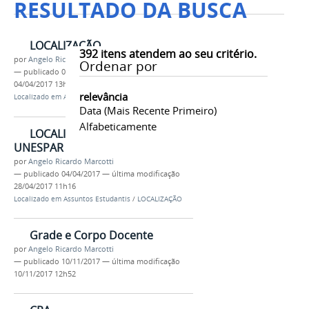
RESULTADO DA BUSCA
LOCALIZAÇÃO
392
itens atendem ao seu critério.
por
Angelo Ricardo Marcotti
Ordenar por
—
publicado
04/04/2017
—
última modificação
04/04/2017 13h45
relevância
Localizado em
Assuntos Estudantis
Data (mais Recente Primeiro)
Alfabeticamente
LOCALIZE OS CAMPI DA
UNESPAR
por
Angelo Ricardo Marcotti
—
publicado
04/04/2017
—
última modificação
28/04/2017 11h16
Localizado em
Assuntos Estudantis
/
LOCALIZAÇÃO
Grade e Corpo Docente
por
Angelo Ricardo Marcotti
—
publicado
10/11/2017
—
última modificação
10/11/2017 12h52