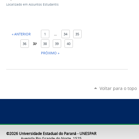
Localizado em
Assuntos Estudantis
« ANTERIOR
1
...
34
35
36
37
38
39
40
PRÓXIMO »
Voltar para o topo
©2026 Universidade Estadual do Paraná - UNESPAR
Avenida Rio Grande do Norte, 1525