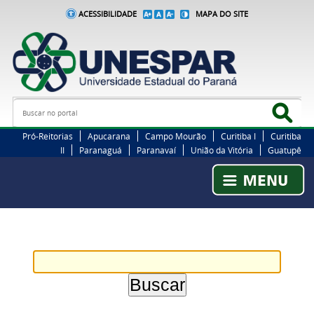
ACESSIBILIDADE
MAPA DO SITE
Busca
Bus
Pró-Reitorias
Apucarana
Campo Mourão
Curitiba I
Curitiba
II
Paranaguá
Paranavaí
União da Vitória
Guatupê