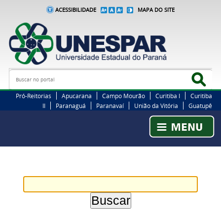
ACESSIBILIDADE
MAPA DO SITE
Busca
Bus
Pró-Reitorias
Apucarana
Campo Mourão
Curitiba I
Curitiba
II
Paranaguá
Paranavaí
União da Vitória
Guatupê