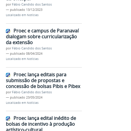
por
Fábio Candido dos Santos
—
publicado
13/12/2023
Localizado em
Notícias
Proec e campus de Paranavaí
dialogam sobre curricularização
da extensão
por
Fábio Candido dos Santos
—
publicado
08/04/2024
Localizado em
Notícias
Proec lança editais para
submissão de propostas e
concessão de bolsas Pibis e Pibex
por
Fábio Candido dos Santos
—
publicado
23/05/2024
Localizado em
Notícias
Proec lança edital inédito de
bolsas de incentivo à produção
artístico-cultural