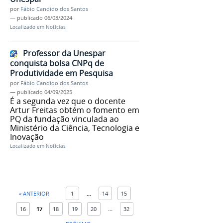
por
Fábio Candido dos Santos
—
publicado
06/03/2024
Localizado em
Notícias
Professor da Unespar
conquista bolsa CNPq de
Produtividade em Pesquisa
por
Fábio Candido dos Santos
—
publicado
04/09/2025
É a segunda vez que o docente
Artur Freitas obtém o fomento em
PQ da fundação vinculada ao
Ministério da Ciência, Tecnologia e
Inovação
Localizado em
Notícias
« ANTERIOR
1
...
14
15
16
17
18
19
20
...
32