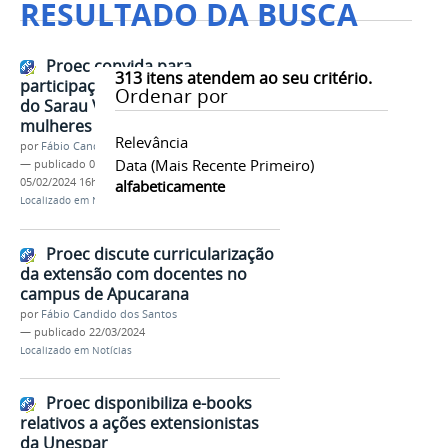
RESULTADO DA BUSCA
Proec convida para
313
itens atendem ao seu critério.
participação em edição especial
Ordenar por
do Sarau Virtual dedicado às
mulheres
Relevância
por
Fábio Candido dos Santos
Data (mais Recente Primeiro)
—
publicado
05/02/2024
—
última modificação
05/02/2024 16h48
alfabeticamente
Localizado em
Notícias
Proec discute curricularização
da extensão com docentes no
campus de Apucarana
por
Fábio Candido dos Santos
—
publicado
22/03/2024
Localizado em
Notícias
Proec disponibiliza e-books
relativos a ações extensionistas
da Unespar