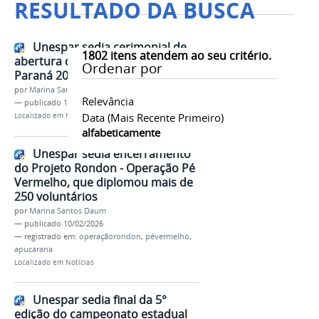
RESULTADO DA BUSCA
Unespar sedia cerimonial de
1802
itens atendem ao seu critério.
abertura da Operação Rondon
Ordenar por
Paraná 2023
por
Marina Santos Daum
Relevância
—
publicado
11/10/2023
Data (mais Recente Primeiro)
Localizado em
Notícias
alfabeticamente
Unespar sedia encerramento
do Projeto Rondon - Operação Pé
Vermelho, que diplomou mais de
250 voluntários
por
Marina Santos Daum
—
publicado
10/02/2026
— registrado em:
operaçãorondon
,
pévermelho
,
apucarana
Localizado em
Notícias
Unespar sedia final da 5°
edição do campeonato estadual