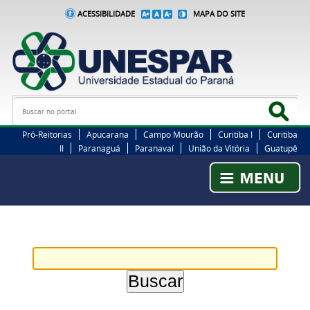
ACESSIBILIDADE
MAPA DO SITE
Busca
Bus
Pró-Reitorias
Apucarana
Campo Mourão
Curitiba I
Curitiba
II
Paranaguá
Paranavaí
União da Vitória
Guatupê