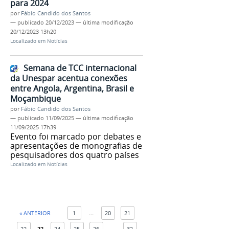
para 2024
por
Fábio Candido dos Santos
—
publicado
20/12/2023
—
última modificação
20/12/2023 13h20
Localizado em
Notícias
Semana de TCC internacional
da Unespar acentua conexões
entre Angola, Argentina, Brasil e
Moçambique
por
Fábio Candido dos Santos
—
publicado
11/09/2025
—
última modificação
11/09/2025 17h39
Evento foi marcado por debates e
apresentações de monografias de
pesquisadores dos quatro países
Localizado em
Notícias
« ANTERIOR
1
...
20
21
22
23
24
25
26
...
32