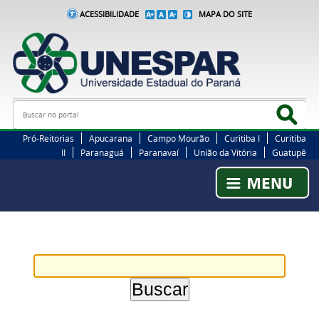
ACESSIBILIDADE
MAPA DO SITE
Busca
Bus
Pró-Reitorias
Apucarana
Campo Mourão
Curitiba I
Curitiba
II
Paranaguá
Paranavaí
União da Vitória
Guatupê