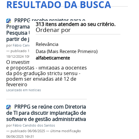
RESULTADO DA BUSCA
PRPPG recebe projetos para o
313
itens atendem ao seu critério.
Programa Institucional de
Ordenar por
Pesquisa Universal da Unespar a
partir de janeiro
Relevância
por
Fábio Candido dos Santos
Data (mais Recente Primeiro)
—
publicado
17/12/2024
—
última modificação
18/12/2024 10h20
alfabeticamente
O investimento é de R$ 1,8 milhão
e propostas - limitadas a docentes
da pós-gradução strictu sensu -
podem ser enviadas até 12 de
fevereiro
Localizado em
Notícias
PRPPG se reúne com Diretoria
de TI para discutir implantação de
software de gestão administrativa
por
Fábio Candido dos Santos
—
publicado
06/06/2025
—
última modificação
06/06/2025 16h31