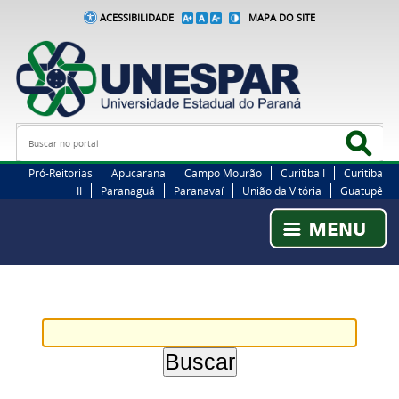
ACESSIBILIDADE
MAPA DO SITE
Busca
Bus
Pró-Reitorias
Apucarana
Campo Mourão
Curitiba I
Curitiba
II
Paranaguá
Paranavaí
União da Vitória
Guatupê