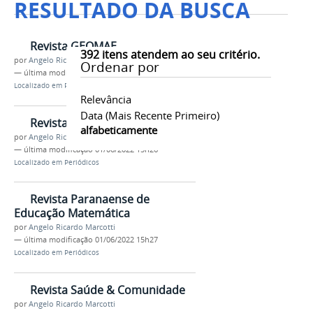
RESULTADO DA BUSCA
Revista GEOMAE
392
itens atendem ao seu critério.
por
Angelo Ricardo Marcotti
Ordenar por
—
última modificação
01/06/2022 15h17
Localizado em
Periódicos
Relevância
Data (mais Recente Primeiro)
Revista NUPEM
alfabeticamente
por
Angelo Ricardo Marcotti
—
última modificação
01/06/2022 15h26
Localizado em
Periódicos
Revista Paranaense de
Educação Matemática
por
Angelo Ricardo Marcotti
—
última modificação
01/06/2022 15h27
Localizado em
Periódicos
Revista Saúde & Comunidade
por
Angelo Ricardo Marcotti