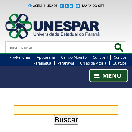
ACESSIBILIDADE
MAPA DO SITE
Busca
Bus
Pró-Reitorias
Apucarana
Campo Mourão
Curitiba I
Curitiba
II
Paranaguá
Paranavaí
União da Vitória
Guatupê