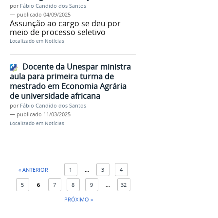
por
Fábio Candido dos Santos
—
publicado
04/09/2025
Assunção ao cargo se deu por
meio de processo seletivo
Localizado em
Notícias
Docente da Unespar ministra
aula para primeira turma de
mestrado em Economia Agrária
de universidade africana
por
Fábio Candido dos Santos
—
publicado
11/03/2025
Localizado em
Notícias
« ANTERIOR
1
...
3
4
5
6
7
8
9
...
32
PRÓXIMO »