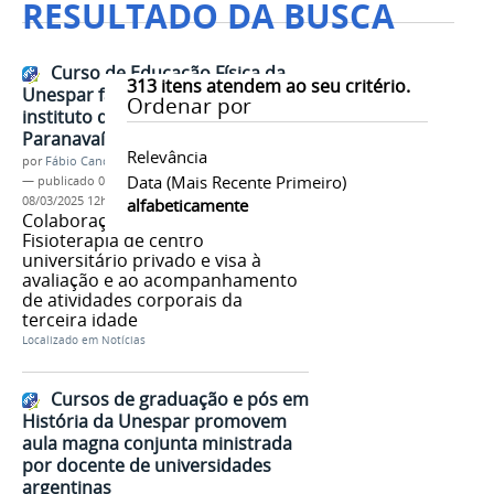
RESULTADO DA BUSCA
Curso de Educação Física da
313
itens atendem ao seu critério.
Unespar faz parceria com
Ordenar por
instituto de atenção a idosos de
Paranavaí
Relevância
por
Fábio Candido dos Santos
Data (mais Recente Primeiro)
—
publicado
07/03/2025
—
última modificação
08/03/2025 12h30
alfabeticamente
Colaboração inclui colegiado de
Fisioterapia de centro
universitário privado e visa à
avaliação e ao acompanhamento
de atividades corporais da
terceira idade
Localizado em
Notícias
Cursos de graduação e pós em
História da Unespar promovem
aula magna conjunta ministrada
por docente de universidades
argentinas