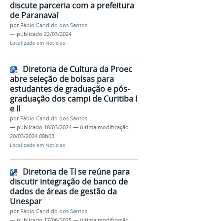
discute parceria com a prefeitura
de Paranavaí
por
Fábio Candido dos Santos
—
publicado
22/03/2024
Localizado em
Notícias
Diretoria de Cultura da Proec
abre seleção de bolsas para
estudantes de graduação e pós-
graduação dos campi de Curitiba I
e II
por
Fábio Candido dos Santos
—
publicado
18/03/2024
—
última modificação
20/03/2024 08h03
Localizado em
Notícias
Diretoria de TI se reúne para
discutir integração de banco de
dados de áreas de gestão da
Unespar
por
Fábio Candido dos Santos
—
publicado
17/06/2025
—
última modificação