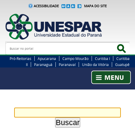
ACESSIBILIDADE
MAPA DO SITE
Busca
Bus
Pró-Reitorias
Apucarana
Campo Mourão
Curitiba I
Curitiba
II
Paranaguá
Paranavaí
União da Vitória
Guatupê