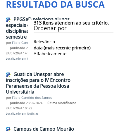
RESULTADO DA BUSCA
PPGSeD seleciona alunos
313
itens atendem ao seu critério.
especiais e ouvintes para
Ordenar por
disciplinas eletivas no segundo
semestre
Relevância
por
Fábio Candido dos Santos
data (mais recente primeiro)
—
publicado
24/07/2024
—
última modificação
Alfabeticamente
24/07/2024 14h41
Localizado em
Notícias
Guati da Unespar abre
inscrições para o IV Encontro
Paranaense da Pessoa Idosa
Universitária
por
Fábio Candido dos Santos
—
publicado
23/07/2024
—
última modificação
24/07/2024 10h22
Localizado em
Notícias
Campus de Campo Mourão