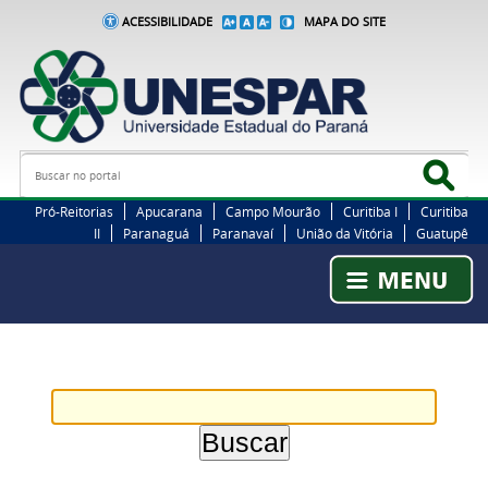
ACESSIBILIDADE
MAPA DO SITE
Busca
Bus
Pró-Reitorias
Apucarana
Campo Mourão
Curitiba I
Curitiba
II
Paranaguá
Paranavaí
União da Vitória
Guatupê