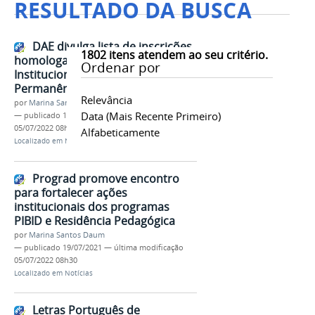
RESULTADO DA BUSCA
DAE divulga lista de inscrições
1802
itens atendem ao seu critério.
homologadas para o Programa
Ordenar por
Institucional de Bolsa
Permanência
Relevância
por
Marina Santos Daum
Data (mais Recente Primeiro)
—
publicado
19/07/2021
—
última modificação
05/07/2022 08h30
Alfabeticamente
Localizado em
Notícias
Prograd promove encontro
para fortalecer ações
institucionais dos programas
PIBID e Residência Pedagógica
por
Marina Santos Daum
—
publicado
19/07/2021
—
última modificação
05/07/2022 08h30
Localizado em
Notícias
Letras Português de