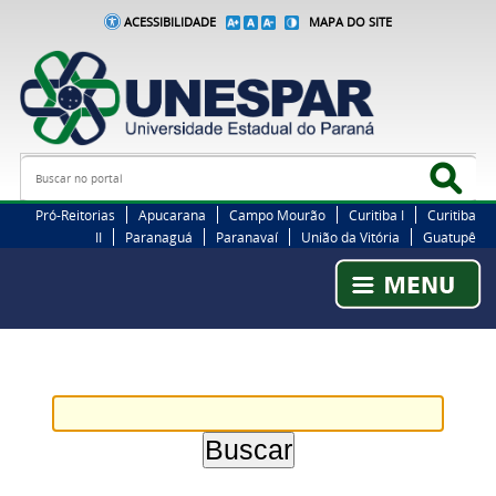
ACESSIBILIDADE
MAPA DO SITE
Busca
Bus
Pró-Reitorias
Apucarana
Campo Mourão
Curitiba I
Curitiba
II
Paranaguá
Paranavaí
União da Vitória
Guatupê