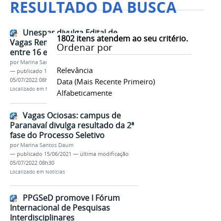
RESULTADO DA BUSCA
Unespar divulga Edital de
1802
itens atendem ao seu critério.
Vagas Remanescentes; inscrições
Ordenar por
entre 16 e 22 de junho
por
Marina Santos Daum
Relevância
—
publicado
16/06/2021
—
última modificação
05/07/2022 08h30
Data (mais Recente Primeiro)
Localizado em
Notícias
Alfabeticamente
Vagas Ociosas: campus de
Paranavaí divulga resultado da 2ª
fase do Processo Seletivo
por
Marina Santos Daum
—
publicado
15/06/2021
—
última modificação
05/07/2022 08h30
Localizado em
Notícias
PPGSeD promove I Fórum
Internacional de Pesquisas
Interdisciplinares