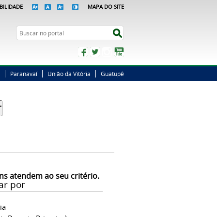
BILIDADE
MAPA DO SITE
Busca
Buscar no portal
Facebook
Twitter
Instagram
YouTube
Paranavaí
União da Vitória
Guatupê
ns atendem ao seu critério.
ar por
ia