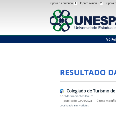
Ir para o conteúdo
1
Ir para o menu
2
Ir para
Pró-Rei
RESULTADO D
Colegiado de Turismo de
por
Marina Santos Daum
—
publicado
02/06/2021
—
última modifi
Localizado em
Notícias