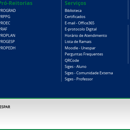
Pró-Reitorias
Serviços
PROGRAD
Biblioteca
PRPPG
Certificados
PROEC
E-mail - Office365
PRAF
E-protocolo Digital
PROPLAN
Horário de Atendimento
PROGESP
Lista de Ramais
PROPEDH
Moodle - Unespar
Perguntas Frequentes
QRCode
Siges - Aluno
Siges - Comunidade Externa
Siges - Professor
NESPAR