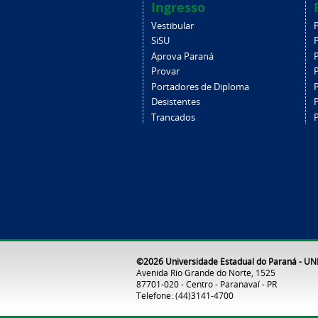
Ingresso
Vestibular
SiSU
Aprova Paraná
Provar
Portadores de Diploma
Desistentes
Trancados
©2026 Universidade Estadual do Paraná - U
Avenida Rio Grande do Norte, 1525
87701-020 - Centro - Paranavaí - PR
Telefone: (44)3141-4700