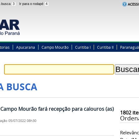
 a busca
3
Ir para o rodapé
4
ACESSI
torias
Apucarana
Campo Mourão
Curitiba I
Curitiba II
Paranaguá
A BUSCA
 Campo Mourão fará recepção para calouros (as)
1802
ite
Orden
cação
05/07/2022 08h30
Relevânc