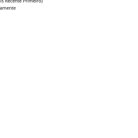
is Recente Primeiro)
camente