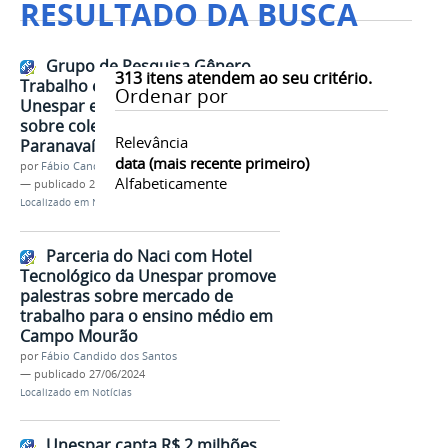
RESULTADO DA BUSCA
Grupo de Pesquisa Gênero,
313
itens atendem ao seu critério.
Trabalho e Políticas Públicas da
Ordenar por
Unespar exibe documentário
sobre coletivo LGBTI+ de
Relevância
Paranavaí
data (mais recente primeiro)
por
Fábio Candido dos Santos
Alfabeticamente
—
publicado
28/06/2024
Localizado em
Notícias
Parceria do Naci com Hotel
Tecnológico da Unespar promove
palestras sobre mercado de
trabalho para o ensino médio em
Campo Mourão
por
Fábio Candido dos Santos
—
publicado
27/06/2024
Localizado em
Notícias
Unespar capta R$ 2 milhões