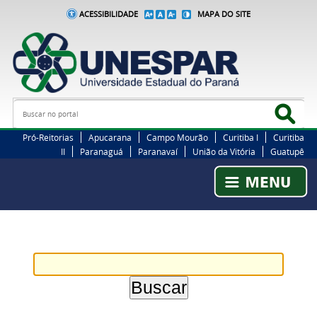
ACESSIBILIDADE
MAPA DO SITE
Busca
Bus
Pró-Reitorias
Apucarana
Campo Mourão
Curitiba I
Curitiba
II
Paranaguá
Paranavaí
União da Vitória
Guatupê