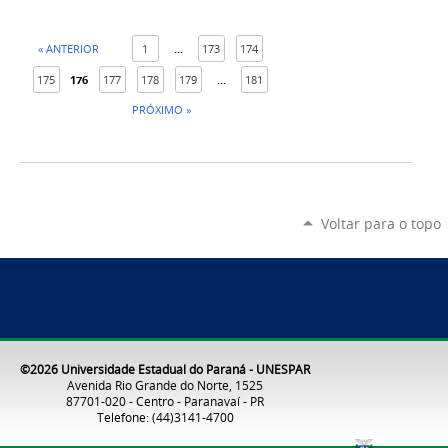
« ANTERIOR
1
...
173
174
175
176
177
178
179
...
181
PRÓXIMO »
Voltar para o topo
©2026 Universidade Estadual do Paraná - UNESPAR
Avenida Rio Grande do Norte, 1525
87701-020 - Centro - Paranavaí - PR
Telefone: (44)3141-4700