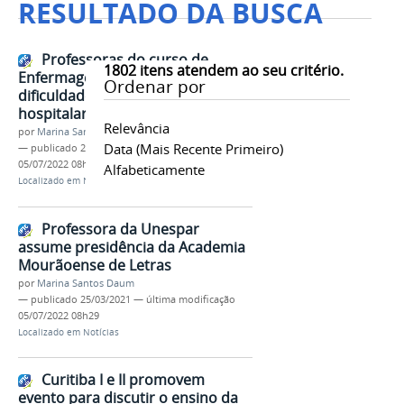
RESULTADO DA BUSCA
Professoras do curso de
1802
itens atendem ao seu critério.
Enfermagem relatam as
Ordenar por
dificuldades da pandemia no meio
hospitalar
Relevância
por
Marina Santos Daum
Data (mais Recente Primeiro)
—
publicado
26/03/2021
—
última modificação
05/07/2022 08h29
Alfabeticamente
Localizado em
Notícias
Professora da Unespar
assume presidência da Academia
Mourãoense de Letras
por
Marina Santos Daum
—
publicado
25/03/2021
—
última modificação
05/07/2022 08h29
Localizado em
Notícias
Curitiba I e II promovem
evento para discutir o ensino da