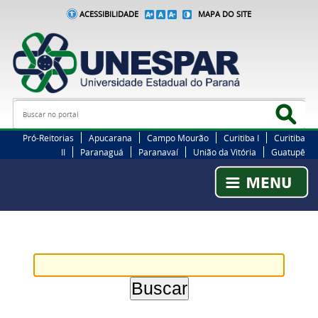
ACESSIBILIDADE
MAPA DO SITE
Busca
Bus
Pró-Reitorias
Apucarana
Campo Mourão
Curitiba I
Curitiba
II
Paranaguá
Paranavaí
União da Vitória
Guatupê